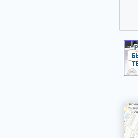
Ручки выбора программ, оборотов, кнопки,
клавиши
Сальники, смазка для сальников
Таходатчики
Терморегуляторы, термодатчики, сенсоры
для стиральных машин
Фильтры, улитки сливных насосов
Шарниры (петли) люка
Шланги, аквастопы для стиральных машин
Щетки электродвигателей
Электронные модули, платы индикации,
дисплеи для стиральных машин
Насосы сливные (помпы)
Реле уровня (прессостаты)
Электроклапаны заливные
Ножки, опоры, колесики
Шкивы, болты для крепления шкива
Крепежи, фиксаторы крышек панелей
Панели управления, цокольные панели,
крышки.
Уплотнители, прокладки для стиральных