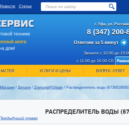
Новости
Статьи
СЕРВИС
г.
Уфа
,
ул. Российс
8 (347) 200-
ытовой технике
исный центр
Ответим за 5 минут
на дом!
Звоните с 10:00 до 19:
Режим
с 11:00 до 16:00 СБ
ЧАСТЕЙ
УСЛУГИ И ЦЕНЫ
ВОПРОС-ОТВЕТ
Магазин
/
Детали
/
Zigmund@Shtain
/
Распределитель воды (6730019000
РАСПРЕДЕЛИТЕЛЬ ВОДЫ (67
Предыдущий товар