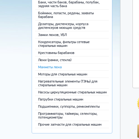
Баки, части баков, барабаны, полубак,
задняя часть бака
Бойники, лопасти, редены, захваты
барабана
Дозаторы, диспенсеры, корпуса
диспенсеров моющих средств
Замки люков, УБЛ
Конденсаторы, фильтры сетевые
стиральных машин
Крестовины барабанов
Люки (рамки, стекла)
Манжеты люка
Моторы для стиральных машин
Нагревательные элементы (ТЭНы) для
стиральных машин
Насосы циркуляционные стиральных машин
Патрубки стиральных машин
Подшипники, суппорты, ремкомплекты
Программаторы, таймеры, селекторы,
потенциометры
Прочие запчасти для стиральных машин
Ремни приводные
Ручки, крючки, пружины люка