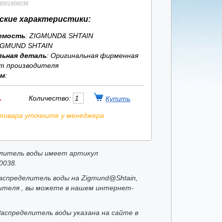
3001900038
ские характеристики:
емость
: ZIGMUND& SHTAIN
IGMUND SHTAIN
льная деталь
: Оригинальная фирменная
т производителя
ям
:
.
Количество:
товара уточните у менеджера
литель воды имеет артикул
0038.
аспределитель воды на Zigmund@Shtain,
ителя , вы можете в нашем интернет-
.
Распределитель воды указана на сайте в