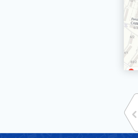
машин
Сетевой шнур стиральной машины
Корпус стиральной машины
ЭЛЕКТРИЧЕСКИЕ, ГАЗОВЫЕ ПЛИТЫ,
ДУХОВЫЕ ШКАФЫ И ВАРОЧНЫЕ
ПАНЕЛИ
БЛЕНДЕРЫ СТАЦИОНАРНЫЕ
БРИТВЫ ЭПИЛЯТОРЫ
ВОДОНАГРЕВАТЕЛИ ГАЗОВЫЕ, КОТЛЫ
ВОДОНАГРЕВАТЕЛИ ЭЛЕКТРИЧЕСКИЕ
(НАКОПИТЕЛЬНЫЕ И ПРОТОЧНЫЕ)
ВЫТЯЖКИ (ВЫТЯЖНЫЕ ШКАФЫ,
ВОЗДУХООЧИСТИТЕЛИ)
ЗУБНЫЕ ЩЁТКИ
КОФЕМАШИНЫ, КОФЕВАРКИ,
КОФЕМОЛКИ
КУХОННЫЕ КОМБАЙНЫ
ЛОМТЕРЕЗКИ
МАСЛОНАПОЛНЕННЫЕ РАДИАТОРЫ
МИКРОВОЛНОВЫЕ ПЕЧИ (СВЧ)