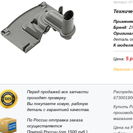
Артикул: 67
Техниче
Применя
Бренд
:
Z
Оригина
деталь о
К модел
5 р
Цена:
Наличие 
Перед продажей все запчасти
Распреде
проходят проверку.
67300190
Вы покупаете новую, рабочую
Купить Р
деталь с гарантией качества.
производ
магазине
По России отправка заказа
осуществляется
Цена на 
Почтой России (от 1500 руб.).