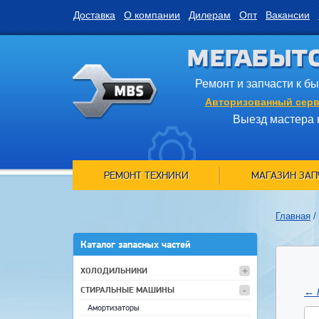
Доставка
О компании
Дилерам
Опт
Вакансии
МЕГАБЫТ
Ремонт и запчасти к б
Авторизованный серв
Выезд мастера 
РЕМОНТ ТЕХНИКИ
МАГАЗИН ЗАП
Главная
/
Каталог запасных частей
ХОЛОДИЛЬНИКИ
СТИРАЛЬНЫЕ МАШИНЫ
←
Амортизаторы