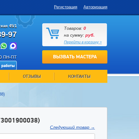
Регистрация
Авторизация
кая 45/1
Товаров:
0
89-97
на сумму:
руб.
Перейти в корзину >
ВЫЗВАТЬ МАСТЕРА
00 ПН-ПТ
 работы
ОТЗЫВЫ
КОНТАКТЫ
38)
3001900038)
Следующий товар
→