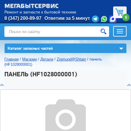
МЕГАБЫТСЕРВИС
Ремонт и запчасти к бытовой технике
0
8 (347) 200-89-97
Ответим за 5 минут
Откры
нави
▼
Каталог запасных частей
Главная
/
Магазин
/
Детали
/
Zigmund@Shtain
/
панель
(HF1028000001)
ПАНЕЛЬ (HF1028000001)
←
→