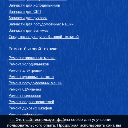
Запчасти для холодильников
Запчасти для СВЧ
Запчасти для духовок
Запчасти для посудомоечных машин
Запчасти для вытяжек
Средства по уходу за бытовой техникой
Ремонт бытовой техники
Ремонт стиральных машин
Ремонт холодильников
Ремонт электроплит
Ремонт кухонных вытяжек
Ремонт посудомоечных машин
Ремонт СВЧ-печей
Ремонт пылесосов
Ремонт водонагревателей
Ремонт духовых шкафов
Ремонт кофемашин
Этот сайт использует файлы cookie для улучшения
Ремонт мелкой бытовой техники
пользовательского опыта. Продолжая использовать сайт, вы