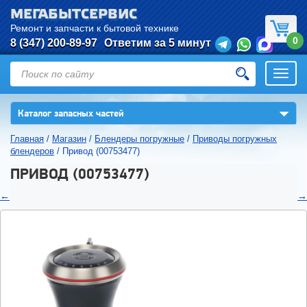
МЕГАБЫТСЕРВИС
Ремонт и запчасти к бытовой технике
0
8 (347) 200-89-97
Ответим за 5 минут
Откры
нави
▼
Каталог запасных частей
Главная
/
Магазин
/
Блендеры погружные
/
Приводы погружных
блендеров
/
Привод (00753477)
ПРИВОД (00753477)
←
→