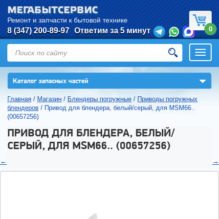
МЕГАБЫТСЕРВИС
Ремонт и запчасти к бытовой технике
0
8 (347) 200-89-97
Ответим за 5 минут
Откры
нави
▼
Каталог запасных частей
Главная
/
Магазин
/
Блендеры погружные
/
Приводы погружных
блендеров
/
Привод для блендера, белый/серый, для MSM66..
(00657256)
ПРИВОД ДЛЯ БЛЕНДЕРА, БЕЛЫЙ/
СЕРЫЙ, ДЛЯ MSM66.. (00657256)
←
→