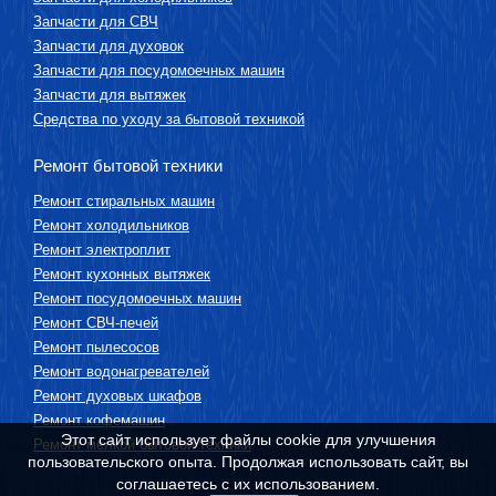
Запчасти для СВЧ
Запчасти для духовок
Запчасти для посудомоечных машин
Запчасти для вытяжек
Средства по уходу за бытовой техникой
Ремонт бытовой техники
Ремонт стиральных машин
Ремонт холодильников
Ремонт электроплит
Ремонт кухонных вытяжек
Ремонт посудомоечных машин
Ремонт СВЧ-печей
Ремонт пылесосов
Ремонт водонагревателей
Ремонт духовых шкафов
Ремонт кофемашин
Этот сайт использует файлы cookie для улучшения
Ремонт мелкой бытовой техники
пользовательского опыта. Продолжая использовать сайт, вы
соглашаетесь с их использованием.