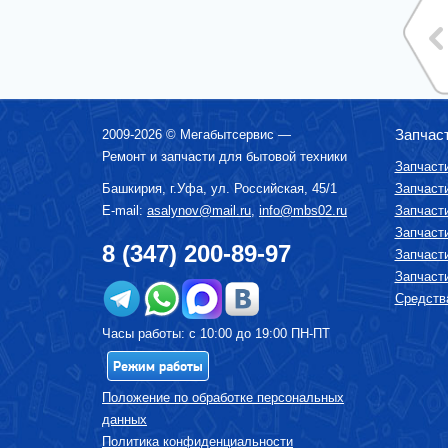
Запчас
2009-2026 ©
Мегабытсервис
—
Ремонт и запчасти для бытовой техники
Запчаст
Башкирия, г.
Уфа
,
ул. Российская, 45/1
Запчаст
E-mail:
asalynov@mail.ru
,
info@mbs02.ru
Запчаст
Запчаст
8 (347) 200-89-97
Запчаст
Запчаст
Средства
Часы работы: с 10:00 до 19:00 ПН-ПТ
Режим работы
Положение по обработке персональных
данных
Политика конфиденциальности