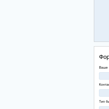
Фор
Ваше 
Конта
Тип б