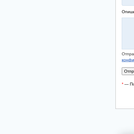
Опиши
Отпра
конфи
Отпр
*
— По