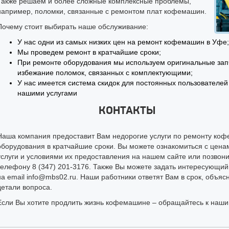
Также решаем и более сложные комплексные проблемы,
например, поломки, связанные с ремонтом плат кофемашин.
Почему стоит выбирать наше обслуживание:
У нас одни из самых низких цен на ремонт кофемашин в Уфе;
Мы проведем ремонт в кратчайшие сроки;
При ремонте оборудования мы используем оригинальные зап
избежание поломок, связанных с комплектующими;
У нас имеется система скидок для постоянных пользователей
нашими услугами
КОНТАКТЫ
Наша компания предоставит Вам недорогие услуги по ремонту коф
оборудования в кратчайшие сроки. Вы можете ознакомиться с цена
услуги и условиями их предоставления на нашем сайте или позвони
телефону 8 (347) 201-3176. Также Вы можете задать интересующий
на email info@mbs02.ru. Наши работники ответят Вам в срок, объяс
детали вопроса.
Если Вы хотите продлить жизнь кофемашине – обращайтесь к наш