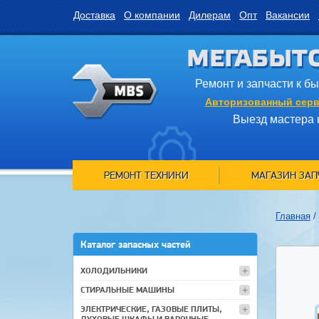
Доставка
О компании
Дилерам
Опт
Вакансии
МЕГАБЫТ
Ремонт и запчасти к б
Авторизованный серв
Выезд мастера 
РЕМОНТ ТЕХНИКИ
МАГАЗИН ЗАП
Главная
/
Каталог запасных частей
ХОЛОДИЛЬНИКИ
СТИРАЛЬНЫЕ МАШИНЫ
ЭЛЕКТРИЧЕСКИЕ, ГАЗОВЫЕ ПЛИТЫ,
ДУХОВЫЕ ШКАФЫ И ВАРОЧНЫЕ