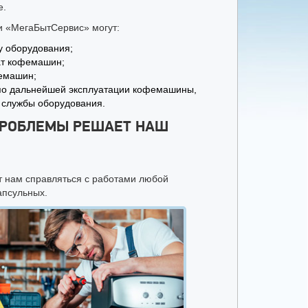
е.
и «МегаБытСервис» могут:
у оборудования;
ат кофемашин;
фемашин;
по дальнейшей эксплуатации кофемашины,
 службы оборудования.
ПРОБЛЕМЫ РЕШАЕТ НАШ
 нам справляться с работами любой
апсульных.