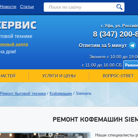
Новости
Статьи
СЕРВИС
г.
Уфа
,
ул. Российс
8 (347) 200-
ытовой технике
исный центр
Ответим за 5 минут
на дом!
Звоните с 10:00 до 19:
Режим
с 11:00 до 16:00 СБ
ЧАСТЕЙ
УСЛУГИ И ЦЕНЫ
ВОПРОС-ОТВЕТ
Ремонт бытовой техники
/
Кофемашин
/
Siemens
РЕМОНТ КОФЕМАШИН SIEM
Наши специалисты р