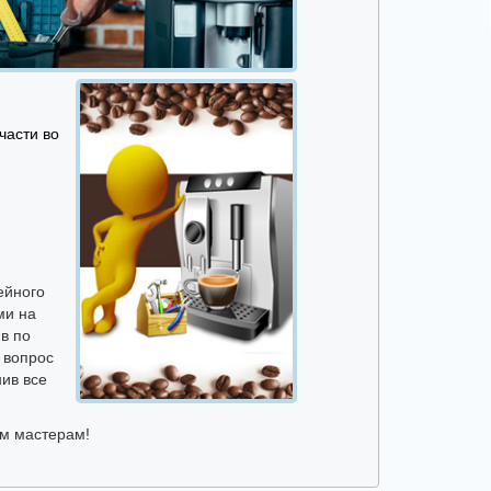
части во
ейного
ми на
в по
 вопрос
нив все
им мастерам!