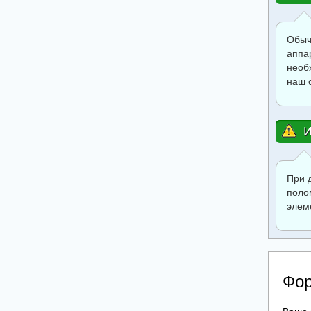
Обыч
аппа
необ
наш 
И
При 
поло
элем
Фор