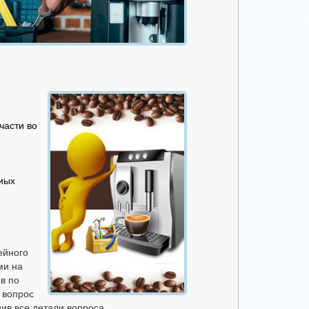
части во
иых
ейного
ми на
в по
 вопрос
нив все детали вопроса.