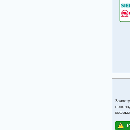
Зачаст
непола
кофем
И