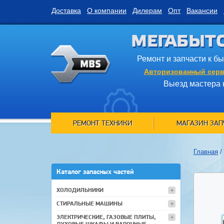
Доставка
О компании
Дилерам
Опт
Вакансии
МЕГАБЫТ
Ремонт и запчасти к б
Авторизованный серв
Выезд мастера 
РЕМОНТ ТЕХНИКИ
МАГАЗИН ЗАП
Главная
/
Каталог запасных частей
ХОЛОДИЛЬНИКИ
СТИРАЛЬНЫЕ МАШИНЫ
ЭЛЕКТРИЧЕСКИЕ, ГАЗОВЫЕ ПЛИТЫ,
ДУХОВЫЕ ШКАФЫ И ВАРОЧНЫЕ