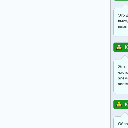
Это 
выхо
само
К
Это 
част
элем
чист
К
Обра