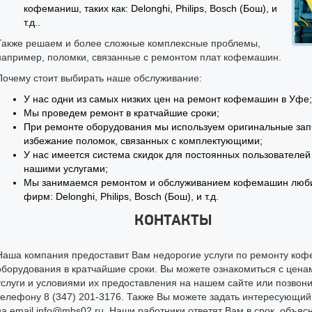
кофеманиш, таких как: Delonghi, Philips, Bosch (Бош), и
т.д..
Также решаем и более сложные комплексные проблемы,
например, поломки, связанные с ремонтом плат кофемашин.
Почему стоит выбирать наше обслуживание:
У нас одни из самых низких цен на ремонт кофемашин в Уфе;
Мы проведем ремонт в кратчайшие сроки;
При ремонте оборудования мы используем оригинальные зап
избежание поломок, связанных с комплектующими;
У нас имеется система скидок для постоянных пользователей
нашими услугами;
Мы занимаемся ремонтом и обслуживанием кофемашин люб
фирм: Delonghi, Philips, Bosch (Бош), и т.д.
КОНТАКТЫ
Наша компания предоставит Вам недорогие услуги по ремонту коф
оборудования в кратчайшие сроки. Вы можете ознакомиться с цена
услуги и условиями их предоставления на нашем сайте или позвони
телефону 8 (347) 201-3176. Также Вы можете задать интересующий
на email info@mbs02.ru. Наши работники ответят Вам в срок, объяс