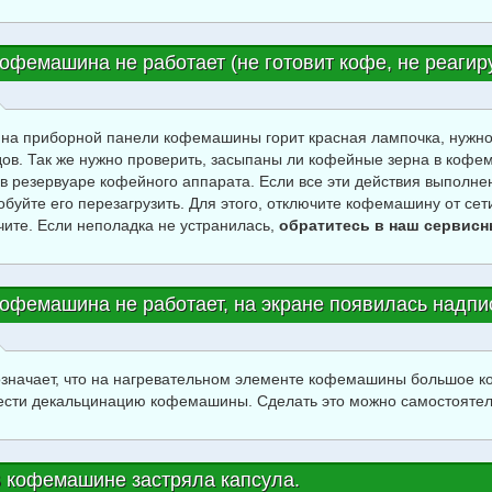
офемашина не работает (не готовит кофе, не реагиру
 на приборной панели кофемашины горит красная лампочка, нужно
дов. Так же нужно проверить, засыпаны ли кофейные зерна в кофем
 в резервуаре кофейного аппарата. Если все эти действия выполнен
обуйте его перезагрузить. Для этого, отключите кофемашину от сет
чите. Если неполадка не устранилась,
обратитесь в наш сервисн
офемашина не работает, на экране появилась надпис
означает, что на нагревательном элементе кофемашины большое ко
ести декальцинацию кофемашины. Сделать это можно самостоятел
 кофемашине застряла капсула.