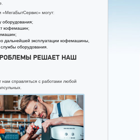
е.
и «МегаБытСервис» могут:
у оборудования;
ат кофемашин;
фемашин;
по дальнейшей эксплуатации кофемашины,
 службы оборудования.
ПРОБЛЕМЫ РЕШАЕТ НАШ
 нам справляться с работами любой
апсульных.