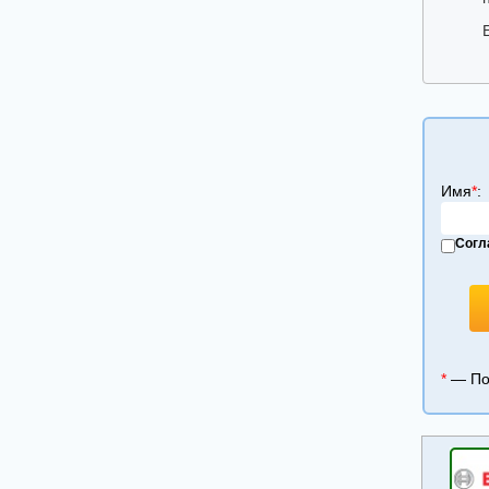
ИРРИГАТОРЫ
СМЕСИТЕЛИ ВОДЫ, КУХОННЫЕ МОЙКИ,
ИЗМЕЛЬЧИТЕЛИ ОТХОДОВ
ДУХОВОЙ ШКАФ
САУНДБАР
ВАКУУМАТОРЫ
ЭЛЕКТРИЧЕСКИЙ КОТЕЛ
Имя
*
:
АЭРОГРИЛЬ
Согл
*
— Пол