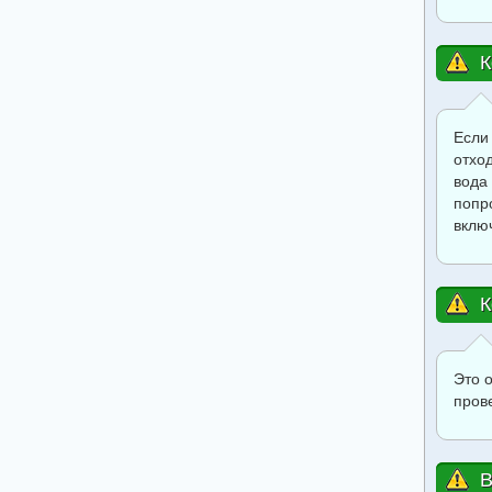
К
Если
отхо
вода
попр
вклю
К
Это 
пров
В