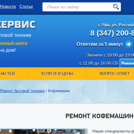
Новости
Статьи
СЕРВИС
г.
Уфа
,
ул. Российс
8 (347) 200-
ытовой технике
исный центр
Ответим за 5 минут
на дом!
Звоните с 10:00 до 19:
Режим
с 11:00 до 16:00 СБ
ЧАСТЕЙ
УСЛУГИ И ЦЕНЫ
ВОПРОС-ОТВЕТ
Ремонт бытовой техники
/
Кофемашин
РЕМОНТ КОФЕМАШИН 
Наши специалисты р