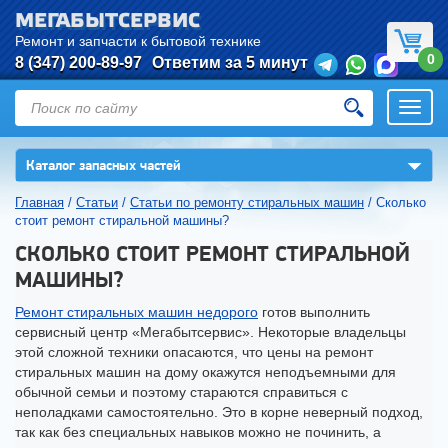
МЕГАБЫТСЕРВИС
Ремонт и запчасти к бытовой технике
0
8 (347) 200-89-97
Ответим за 5 минут
Откры
нави
▼
Каталог запасных частей
Главная
/
Статьи
/
Статьи по ремонту стиральных машин
/
Сколько
стоит ремонт стиральной машины?
СКОЛЬКО СТОИТ РЕМОНТ СТИРАЛЬНОЙ
МАШИНЫ?
Ремонт стиральных машин недорого
готов выполнить
сервисный центр «Мегабытсервис». Некоторые владельцы
этой сложной техники опасаются, что цены на ремонт
стиральных машин на дому окажутся неподъемными для
обычной семьи и поэтому стараются справиться с
неполадками самостоятельно. Это в корне неверный подход,
так как без специальных навыков можно не починить, а