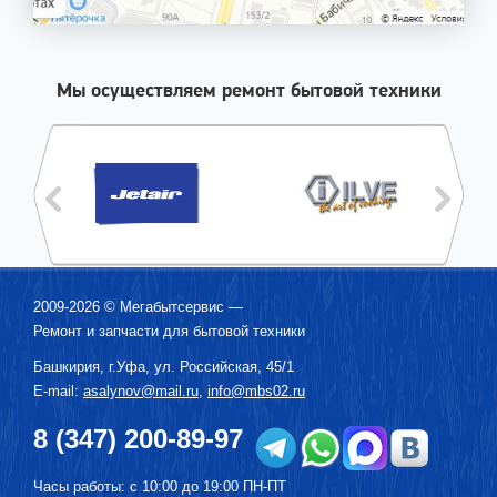
Мы осуществляем ремонт бытовой техники
2009-2026 ©
Мегабытсервис
—
Ремонт и запчасти для бытовой техники
Башкирия, г.
Уфа
,
ул. Российская, 45/1
E-mail:
asalynov@mail.ru
,
info@mbs02.ru
8 (347) 200-89-97
Часы работы: с 10:00 до 19:00 ПН-ПТ