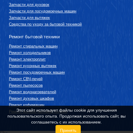
Запчасти для духовок
Запчасти для посудомоечных машин
Запчасти для вытяжек
Средства по уходу за бытовой техникой
Ремонт бытовой техники
Ремонт стиральных машин
Ремонт холодильников
Ремонт электроплит
Ремонт кухонных вытяжек
Ремонт посудомоечных машин
Ремонт СВЧ-печей
Ремонт пылесосов
Ремонт водонагревателей
Ремонт духовых шкафов
Ремонт кофемашин
Этот сайт использует файлы cookie для улучшения
Ремонт мелкой бытовой техники
пользовательского опыта. Продолжая использовать сайт, вы
соглашаетесь с их использованием.
Принять