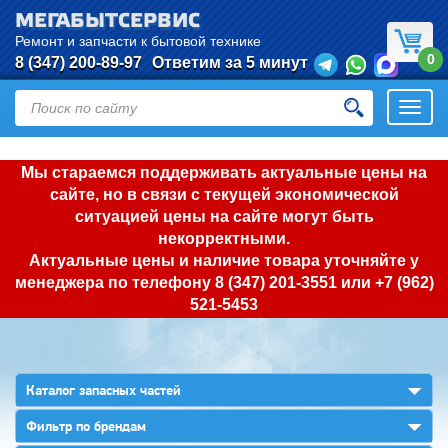
МЕГАБЫТСЕРВИС
Ремонт и запчасти к бытовой технике
0
8 (347) 200-89-97
Ответим за 5 минут
Откры
нави
Мы стараемся поддерживать актуальные цены на
сайте, но в связи с текущей экономической
ситуацией цены на сайте могут быть
некорректными.
Актуальные цены и наличие товара уточняйте у
менеджера по телефону
8 (347) 201-3551
или
+7 (962)
521-5453
▼
Каталог запасных частей
▼
Фильтр по брендам