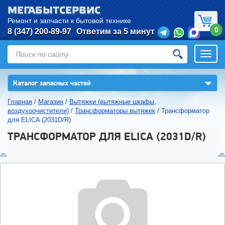
МЕГАБЫТСЕРВИС
Ремонт и запчасти к бытовой технике
0
8 (347) 200-89-97
Ответим за 5 минут
Откры
нави
▼
Каталог запасных частей
Главная
/
Магазин
/
Вытяжки (вытяжные шкафы,
воздухоочистители)
/
Трансформаторы вытяжек
/
Трансформатор
для ELICA (2031D/R)
ТРАНСФОРМАТОР ДЛЯ ELICA (2031D/R)
←
→