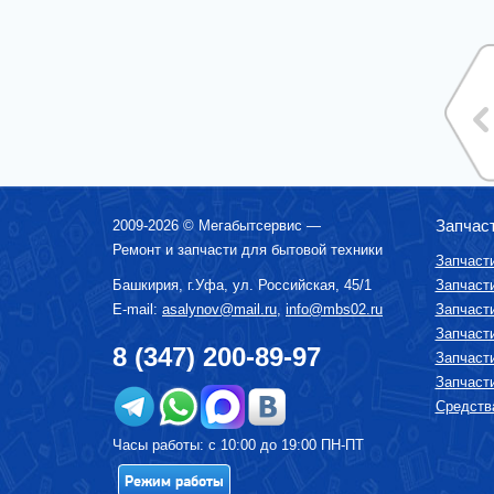
МИКСЕРЫ
МУЛЬТИВАРКИ
МЯСОРУБКИ
ПАРОВАРКИ
ПОСУДОМОЕЧНЫЕ МАШИНЫ
ПЫЛЕСОСЫ
СОКОВЫЖИМАЛКИ
Запчас
2009-2026 ©
Мегабытсервис
—
СРЕДСТВА ПО УХОДУ ЗА БЫТОВОЙ
ТЕХНИКОЙ
Ремонт и запчасти для бытовой техники
Запчаст
СУШИЛКА ДЛЯ ФРУКТОВ И ОВОЩЕЙ
Башкирия, г.
Уфа
,
ул. Российская, 45/1
Запчаст
СУШИЛЬНЫЕ МАШИНЫ
E-mail:
asalynov@mail.ru
,
info@mbs02.ru
Запчаст
Запчаст
ТЕЛЕВИЗОРЫ
8 (347) 200-89-97
Запчаст
ТОСТЕРЫ
Запчаст
УВЛАЖНИТЕЛИ, ОЧИСТИТЕЛИ ВОЗДУХА
Средства
УТЮГИ И ГЛАДИЛЬНЫЕ УСТРОЙСТВА
Часы работы: с 10:00 до 19:00 ПН-ПТ
ФЕНЫ-ЩЕТКИ
Режим работы
ХЛЕБОПЕЧКИ