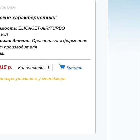
GC0112424
ские характеристики:
емость
: ELICA/JET-AIR/TURBO
LICA
льная деталь
: Оригинальная фирменная
т производителя
ям
:
15 р.
Количество:
товара уточните у менеджера