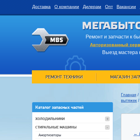
Доставка
О компании
Дилерам
Опт
Вакансии
МЕГАБЫТ
Ремонт и запчасти к б
Авторизованный серв
Выезд мастера 
РЕМОНТ ТЕХНИКИ
МАГАЗИН ЗАП
Главная
/
вытяжек
Каталог запасных частей
ХОЛОДИЛЬНИКИ
СТИРАЛЬНЫЕ МАШИНЫ
←
Амортизаторы