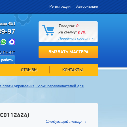
Регистрация
Авторизация
кая 45/1
Товаров:
0
89-97
на сумму:
руб.
Перейти в корзину >
ВЫЗВАТЬ МАСТЕРА
00 ПН-ПТ
 работы
ОТЗЫВЫ
КОНТАКТЫ
е платы управления, блоки переключателей для
C0112424)
Следующий товар
→