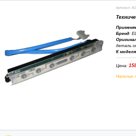
Артикул: A
Техниче
Применя
Бренд
:
E
Оригина
деталь о
К модел
158
Цена:
Наличие 