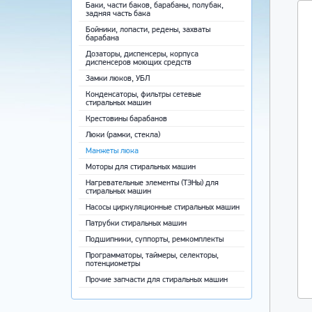
Баки, части баков, барабаны, полубак,
задняя часть бака
Бойники, лопасти, редены, захваты
барабана
Дозаторы, диспенсеры, корпуса
диспенсеров моющих средств
Замки люков, УБЛ
Конденсаторы, фильтры сетевые
стиральных машин
Крестовины барабанов
Люки (рамки, стекла)
Манжеты люка
Моторы для стиральных машин
Нагревательные элементы (ТЭНы) для
стиральных машин
Насосы циркуляционные стиральных машин
Патрубки стиральных машин
Подшипники, суппорты, ремкомплекты
Программаторы, таймеры, селекторы,
потенциометры
Прочие запчасти для стиральных машин
Ремни приводные
Ручки, крючки, пружины люка