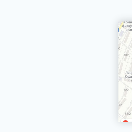
машин
Сетевой шнур стиральной машины
Корпус стиральной машины
ЭЛЕКТРИЧЕСКИЕ, ГАЗОВЫЕ ПЛИТЫ,
ДУХОВЫЕ ШКАФЫ И ВАРОЧНЫЕ
ПАНЕЛИ
БЛЕНДЕРЫ СТАЦИОНАРНЫЕ
БРИТВЫ ЭПИЛЯТОРЫ
ВОДОНАГРЕВАТЕЛИ ГАЗОВЫЕ, КОТЛЫ
ВОДОНАГРЕВАТЕЛИ ЭЛЕКТРИЧЕСКИЕ
(НАКОПИТЕЛЬНЫЕ И ПРОТОЧНЫЕ)
ВЫТЯЖКИ (ВЫТЯЖНЫЕ ШКАФЫ,
ВОЗДУХООЧИСТИТЕЛИ)
ЗУБНЫЕ ЩЁТКИ
КОФЕМАШИНЫ, КОФЕВАРКИ,
КОФЕМОЛКИ
КУХОННЫЕ КОМБАЙНЫ
ЛОМТЕРЕЗКИ
МАСЛОНАПОЛНЕННЫЕ РАДИАТОРЫ
МИКРОВОЛНОВЫЕ ПЕЧИ (СВЧ)