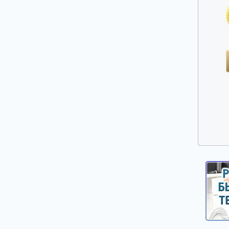
Ручки выбора программ, оборотов, кнопки,
клавиши
Сальники, смазка для сальников
Таходатчики
Терморегуляторы, термодатчики, сенсоры
для стиральных машин
Фильтры, улитки сливных насосов
Шарниры (петли) люка
Шланги, аквастопы для стиральных машин
Щетки электродвигателей
Электронные модули, платы индикации,
дисплеи для стиральных машин
Насосы сливные (помпы)
Реле уровня (прессостаты)
Электроклапаны заливные
Ножки, опоры, колесики
Шкивы, болты для крепления шкива
Крепежи, фиксаторы крышек панелей
Панели управления, цокольные панели,
крышки.
Уплотнители, прокладки для стиральных