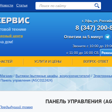
Новости
Статьи
СЕРВИС
г.
Уфа
,
ул. Российс
8 (347) 200-
ытовой технике
исный центр
Ответим за 5 минут
на дом!
Звоните с 10:00 до 19:
Режим
с 11:00 до 16:00 СБ
ЧАСТЕЙ
УСЛУГИ И ЦЕНЫ
ВОПРОС-ОТВЕТ
Магазин
/
Вытяжки (вытяжные шкафы, воздухоочистители)
/
Электронны
/
Панель управления (AGC0112424)
ПАНЕЛЬ УПРАВЛЕНИЯ (AG
Предыдущий товар