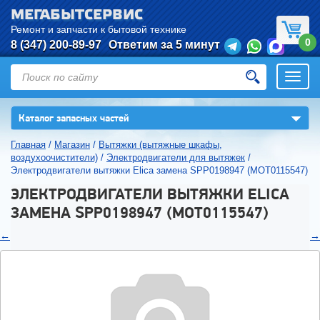
МЕГАБЫТСЕРВИС
Ремонт и запчасти к бытовой технике
0
8 (347) 200-89-97
Ответим за 5 минут
Откры
нави
▼
Каталог запасных частей
Главная
/
Магазин
/
Вытяжки (вытяжные шкафы,
воздухоочистители)
/
Электродвигатели для вытяжек
/
Электродвигатели вытяжки Elica замена SPP0198947 (MOT0115547)
ЭЛЕКТРОДВИГАТЕЛИ ВЫТЯЖКИ ELICA
ЗАМЕНА SPP0198947 (MOT0115547)
←
→