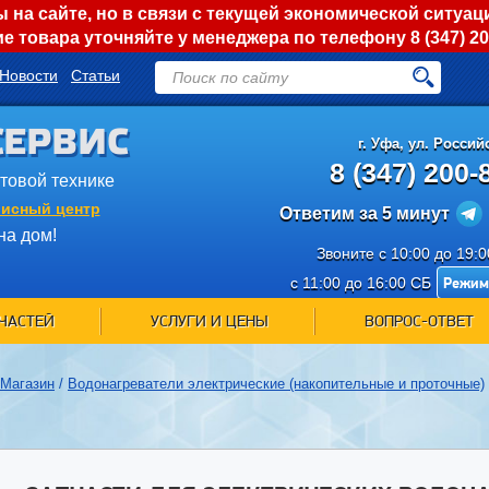
на сайте, но в связи с текущей экономической ситуац
е товара уточняйте у менеджера по телефону
8 (347) 2
Новости
Статьи
СЕРВИС
г.
Уфа
,
ул. Российс
8 (347) 200-
ытовой технике
исный центр
Ответим за 5 минут
на дом!
Звоните с 10:00 до 19:
Режим
с 11:00 до 16:00 СБ
ЧАСТЕЙ
УСЛУГИ И ЦЕНЫ
ВОПРОС-ОТВЕТ
Магазин
/
Водонагреватели электрические (накопительные и проточные)