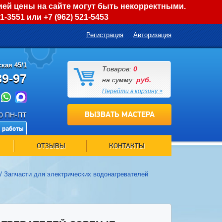
ией цены на сайте могут быть некорректными.
01-3551
или
+7 (962) 521-5453
Регистрация
Авторизация
кая 45/1
Товаров:
0
89-97
на сумму:
руб.
Перейти в корзину >
ВЫЗВАТЬ МАСТЕРА
00 ПН-ПТ
 работы
ОТЗЫВЫ
КОНТАКТЫ
/
Запчасти для электрических водонагревателей