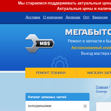
Мы стараемся поддерживать актуальные цены 
Актуальные цены и наличи
Доставка
О компании
Дилерам
Опт
Вакансии
МЕГАБЫТ
Ремонт и запчасти к б
Авторизованный серв
Выезд мастера 
РЕМОНТ ТЕХНИКИ
МАГАЗИН ЗАП
Главная
/
Gorenje
Каталог запасных частей
ХОЛОДИЛЬНИКИ