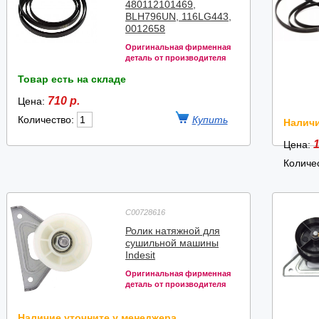
480112101469,
BLH796UN, 116LG443,
0012658
Оригинальная фирменная
деталь от производителя
Товар есть на складе
710 р.
Цена:
Количество:
Наличи
1
Цена:
Количе
C00728616
Ролик натяжной для
сушильной машины
Indesit
Оригинальная фирменная
деталь от производителя
Наличие уточните у менеджера