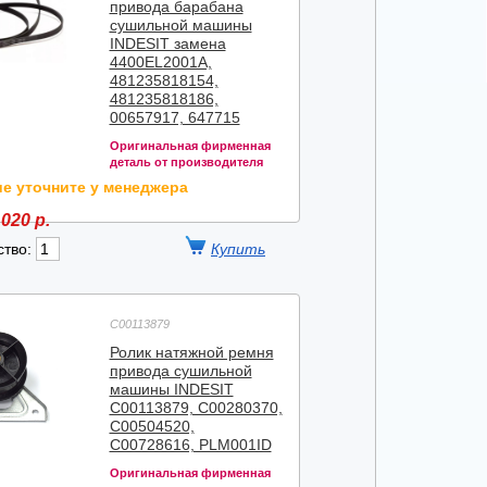
привода барабана
сушильной машины
INDESIT замена
4400EL2001A,
481235818154,
481235818186,
00657917, 647715
Оригинальная фирменная
деталь от производителя
е уточните у менеджера
020 р.
ство:
C00113879
Ролик натяжной ремня
привода сушильной
машины INDESIT
C00113879, C00280370,
C00504520,
C00728616, PLM001ID
Оригинальная фирменная