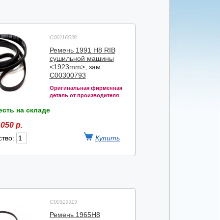
C00116538
Ремень 1991 H8 RIB
сушильной машины
<1923mm>, зам.
C00300793
Оригинальная фирменная
деталь от производителя
есть на складе
050 р.
ство:
C00319919
Ремень 1965H8