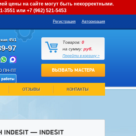
ией цены на сайте могут быть некорректными.
01-3551
или
+7 (962) 521-5453
Регистрация
Авторизация
кая 45/1
Товаров:
0
89-97
на сумму:
руб.
Перейти в корзину >
ВЫЗВАТЬ МАСТЕРА
00 ПН-ПТ
 работы
ОТЗЫВЫ
КОНТАКТЫ
INDESIT — INDESIT