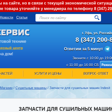
на сайте, но в связи с текущей экономической ситуац
е товара уточняйте у менеджера по телефону
8 (347) 2
Новости
Статьи
СЕРВИС
г.
Уфа
,
ул. Российс
8 (347) 200-
ытовой технике
исный центр
Ответим за 5 минут
на дом!
Звоните с 10:00 до 19:
Режим
с 11:00 до 16:00 СБ
ЧАСТЕЙ
УСЛУГИ И ЦЕНЫ
ВОПРОС-ОТВЕТ
Магазин
/
Сушильные машины
/
Запчасти для сушильных машин Indesit
ЗАПЧАСТИ ДЛЯ СУШИЛЬНЫХ МАШИН 