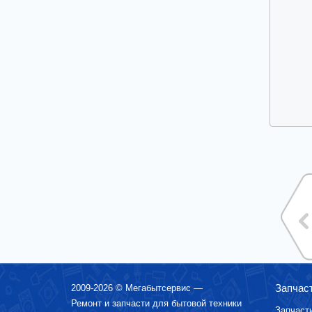
Запчас
2009-2026 ©
Мегабытсервис
—
Ремонт и запчасти для бытовой техники
Запчаст