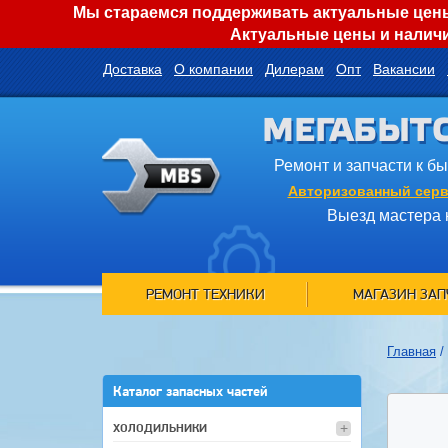
Мы стараемся поддерживать актуальные цены 
Актуальные цены и наличи
Доставка
О компании
Дилерам
Опт
Вакансии
МЕГАБЫТ
Ремонт и запчасти к б
Авторизованный серв
Выезд мастера 
РЕМОНТ ТЕХНИКИ
МАГАЗИН ЗАП
Главная
/
Каталог запасных частей
ХОЛОДИЛЬНИКИ