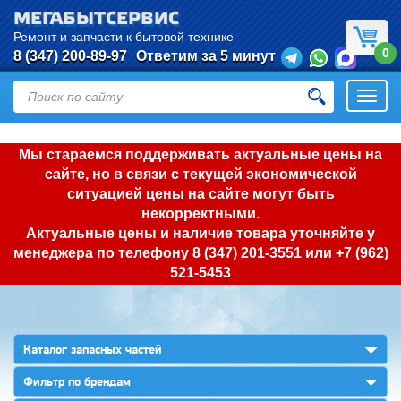
МЕГАБЫТСЕРВИС
Ремонт и запчасти к бытовой технике
0
8 (347) 200-89-97
Ответим за 5 минут
Откры
нави
Мы стараемся поддерживать актуальные цены на
сайте, но в связи с текущей экономической
ситуацией цены на сайте могут быть
некорректными.
Актуальные цены и наличие товара уточняйте у
менеджера по телефону
8 (347) 201-3551
или
+7 (962)
521-5453
▼
Каталог запасных частей
▼
Фильтр по брендам