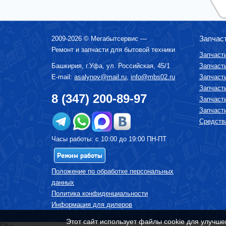
МИКСЕРЫ
МУЛЬТИВАРКИ
МЯСОРУБКИ
Запчас
2009-2026 ©
Мегабытсервис
—
Ремонт и запчасти для бытовой техники
ПАРОВАРКИ
Запчаст
ПОСУДОМОЕЧНЫЕ МАШИНЫ
Башкирия, г.
Уфа
,
ул. Российская, 45/1
Запчаст
E-mail:
asalynov@mail.ru
,
info@mbs02.ru
Запчаст
ПЫЛЕСОСЫ
Запчаст
СОКОВЫЖИМАЛКИ
8 (347) 200-89-97
Запчаст
СРЕДСТВА ПО УХОДУ ЗА БЫТОВОЙ
Запчаст
ТЕХНИКОЙ
Средства
СУШИЛКА ДЛЯ ФРУКТОВ И ОВОЩЕЙ
СУШИЛЬНЫЕ МАШИНЫ
Часы работы: с 10:00 до 19:00 ПН-ПТ
ТЕЛЕВИЗОРЫ
Режим работы
ТОСТЕРЫ
Положение по обработке персональных
УВЛАЖНИТЕЛИ, ОЧИСТИТЕЛИ ВОЗДУХА
данных
УТЮГИ И ГЛАДИЛЬНЫЕ УСТРОЙСТВА
Политика конфиденциальности
Информация для дилеров
ФЕНЫ-ЩЕТКИ
ХЛЕБОПЕЧКИ
Этот сайт использует файлы cookie для улучше