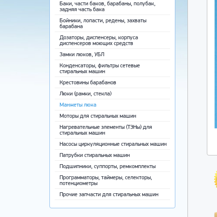
Баки, части баков, барабаны, полубак,
задняя часть бака
Бойники, лопасти, редены, захваты
барабана
Дозаторы, диспенсеры, корпуса
диспенсеров моющих средств
Замки люков, УБЛ
Конденсаторы, фильтры сетевые
стиральных машин
Крестовины барабанов
Люки (рамки, стекла)
Манжеты люка
Моторы для стиральных машин
Нагревательные элементы (ТЭНы) для
стиральных машин
Насосы циркуляционные стиральных машин
Патрубки стиральных машин
Подшипники, суппорты, ремкомплекты
Программаторы, таймеры, селекторы,
потенциометры
Прочие запчасти для стиральных машин
Ремни приводные
Ручки, крючки, пружины люка