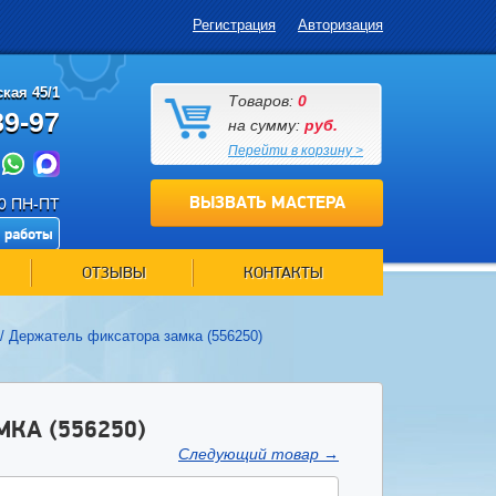
Регистрация
Авторизация
кая 45/1
Товаров:
0
89-97
на сумму:
руб.
Перейти в корзину >
ВЫЗВАТЬ МАСТЕРА
00 ПН-ПТ
 работы
ОТЗЫВЫ
КОНТАКТЫ
/
Держатель фиксатора замка (556250)
КА (556250)
Следующий товар
→