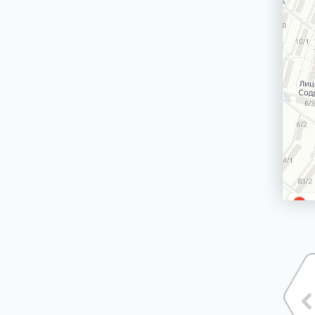
машин
Сетевой шнур стиральной машины
Корпус стиральной машины
ЭЛЕКТРИЧЕСКИЕ, ГАЗОВЫЕ ПЛИТЫ,
ДУХОВЫЕ ШКАФЫ И ВАРОЧНЫЕ
ПАНЕЛИ
БЛЕНДЕРЫ СТАЦИОНАРНЫЕ
БРИТВЫ ЭПИЛЯТОРЫ
ВОДОНАГРЕВАТЕЛИ ГАЗОВЫЕ, КОТЛЫ
ВОДОНАГРЕВАТЕЛИ ЭЛЕКТРИЧЕСКИЕ
(НАКОПИТЕЛЬНЫЕ И ПРОТОЧНЫЕ)
ВЫТЯЖКИ (ВЫТЯЖНЫЕ ШКАФЫ,
ВОЗДУХООЧИСТИТЕЛИ)
ЗУБНЫЕ ЩЁТКИ
КОФЕМАШИНЫ, КОФЕВАРКИ,
КОФЕМОЛКИ
КУХОННЫЕ КОМБАЙНЫ
ЛОМТЕРЕЗКИ
МАСЛОНАПОЛНЕННЫЕ РАДИАТОРЫ
МИКРОВОЛНОВЫЕ ПЕЧИ (СВЧ)