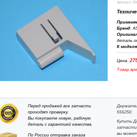
Артикул: 55
Техниче
Применя
Бренд
:
A
Оригина
деталь о
К модел
275
Цена:
Товар вр
Перед продажей все запчасти
Держател
проходят проверку.
556250.
Вы покупаете новую, рабочую
Купить Д
деталь с гарантией качества.
запчасти
вы может
По России отправка заказа