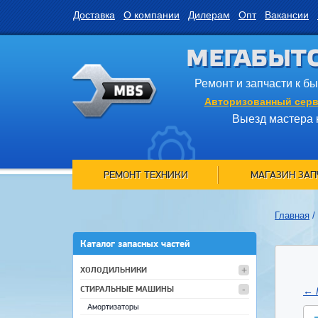
Доставка
О компании
Дилерам
Опт
Вакансии
МЕГАБЫТ
Ремонт и запчасти к б
Авторизованный серв
Выезд мастера 
РЕМОНТ ТЕХНИКИ
МАГАЗИН ЗАП
Главная
/
Каталог запасных частей
ХОЛОДИЛЬНИКИ
СТИРАЛЬНЫЕ МАШИНЫ
←
Амортизаторы