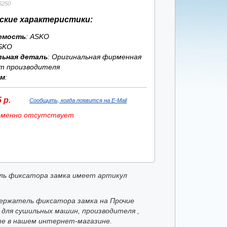
6250
ские характеристики:
емость
: ASKO
SKO
льная деталь
: Оригинальная фирменная
т производителя
ям
:
 р.
Сообщить, когда появится на E-Mail
еменно отсутствует
ь фиксатора замка имеет артикул
ержатель фиксатора замка на Прочие
 для сушильных машин, производителя ,
е в нашем интернет-магазине.