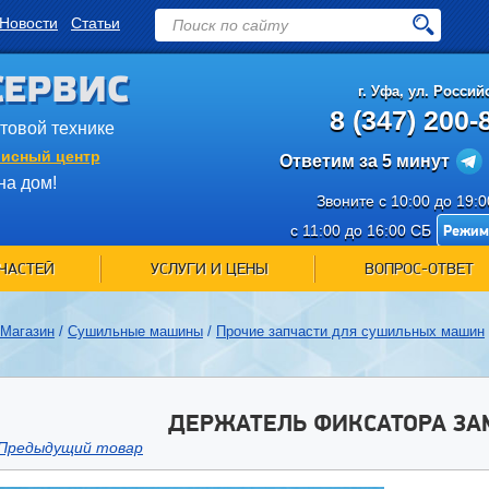
Новости
Статьи
СЕРВИС
г.
Уфа
,
ул. Российс
8 (347) 200-
ытовой технике
исный центр
Ответим за 5 минут
на дом!
Звоните с 10:00 до 19:
Режим
с 11:00 до 16:00 СБ
ЧАСТЕЙ
УСЛУГИ И ЦЕНЫ
ВОПРОС-ОТВЕТ
Магазин
/
Сушильные машины
/
Прочие запчасти для сушильных машин
ДЕРЖАТЕЛЬ ФИКСАТОРА ЗАМ
Предыдущий товар