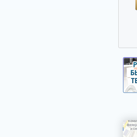
Ручки выбора программ, оборотов, кнопки,
клавиши
Сальники, смазка для сальников
Таходатчики
Терморегуляторы, термодатчики, сенсоры
для стиральных машин
Фильтры, улитки сливных насосов
Шарниры (петли) люка
Шланги, аквастопы для стиральных машин
Щетки электродвигателей
Электронные модули, платы индикации,
дисплеи для стиральных машин
Насосы сливные (помпы)
Реле уровня (прессостаты)
Электроклапаны заливные
Ножки, опоры, колесики
Шкивы, болты для крепления шкива
Крепежи, фиксаторы крышек панелей
Панели управления, цокольные панели,
крышки.
Уплотнители, прокладки для стиральных