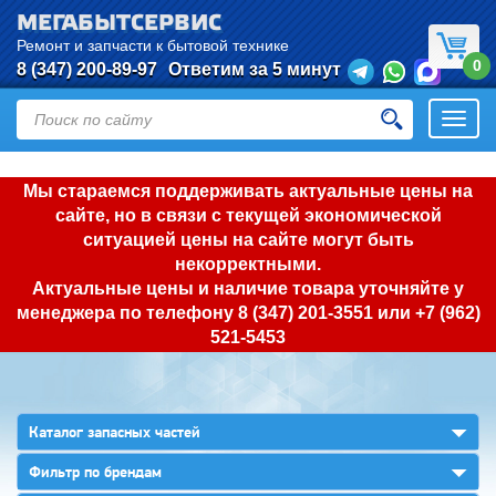
МЕГАБЫТСЕРВИС
Ремонт и запчасти к бытовой технике
0
8 (347) 200-89-97
Ответим за 5 минут
Откры
нави
Мы стараемся поддерживать актуальные цены на
сайте, но в связи с текущей экономической
ситуацией цены на сайте могут быть
некорректными.
Актуальные цены и наличие товара уточняйте у
менеджера по телефону
8 (347) 201-3551
или
+7 (962)
521-5453
▼
Каталог запасных частей
▼
Фильтр по брендам