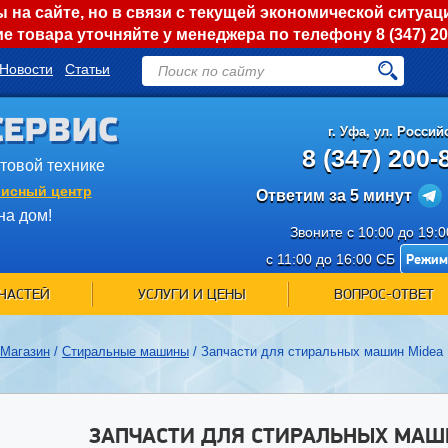
на сайте, но в связи с текущей экономической ситуац
е товара уточняйте у менеджера по телефону
8 (347) 2
Новости
Статьи
СЕРВИС
г.
Уфа
,
ул. Российс
8 (347) 200-
ытовой технике
исный центр
Ответим за 5 минут
на дом!
Звоните с 10:00 до 19:
Режим
с 11:00 до 16:00 СБ
ЧАСТЕЙ
УСЛУГИ И ЦЕНЫ
ВОПРОС-ОТВЕТ
Магазин
/
Стиральные машины
/
Запчасти для стиральных машин Midea
ЗАПЧАСТИ ДЛЯ СТИРАЛЬНЫХ МАШ