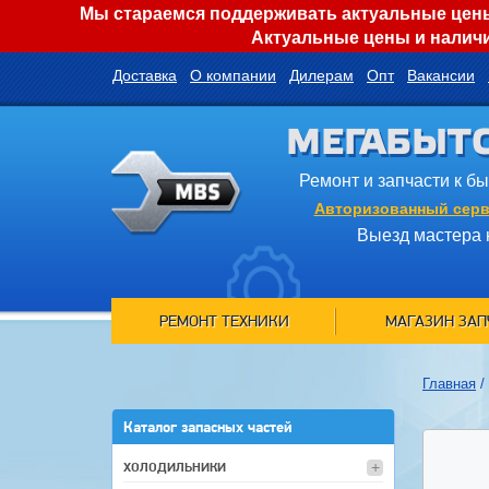
Мы стараемся поддерживать актуальные цены 
Актуальные цены и наличи
Доставка
О компании
Дилерам
Опт
Вакансии
МЕГАБЫТ
Ремонт и запчасти к б
Авторизованный серв
Выезд мастера 
РЕМОНТ ТЕХНИКИ
МАГАЗИН ЗАП
Главная
/
Каталог запасных частей
ХОЛОДИЛЬНИКИ