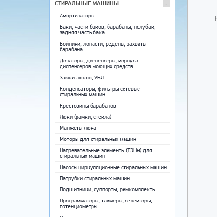
СТИРАЛЬНЫЕ МАШИНЫ
Амортизаторы
Баки, части баков, барабаны, полубак,
задняя часть бака
Бойники, лопасти, редены, захваты
барабана
Дозаторы, диспенсеры, корпуса
диспенсеров моющих средств
Замки люков, УБЛ
Конденсаторы, фильтры сетевые
стиральных машин
Крестовины барабанов
Люки (рамки, стекла)
Манжеты люка
Моторы для стиральных машин
Нагревательные элементы (ТЭНы) для
стиральных машин
Насосы циркуляционные стиральных машин
Патрубки стиральных машин
Подшипники, суппорты, ремкомплекты
Программаторы, таймеры, селекторы,
потенциометры