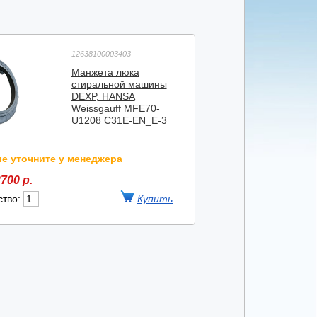
12638100003403
Манжета люка
стиральной машины
DEXP, HANSA
Weissgauff MFE70-
U1208 C31E-EN_E-3
е уточните у менеджера
700 р.
ство: