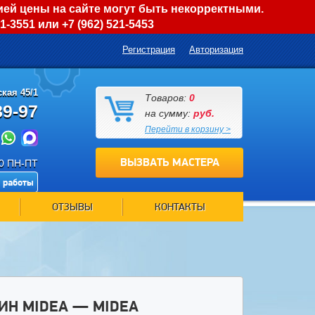
ией цены на сайте могут быть некорректными.
01-3551
или
+7 (962) 521-5453
Регистрация
Авторизация
кая 45/1
Товаров:
0
89-97
на сумму:
руб.
Перейти в корзину >
ВЫЗВАТЬ МАСТЕРА
00 ПН-ПТ
 работы
ОТЗЫВЫ
КОНТАКТЫ
ИН MIDEA — MIDEA