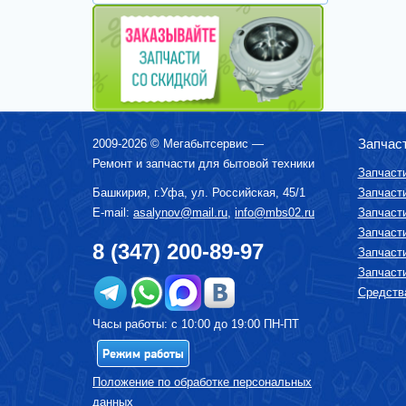
Запчас
2009-2026 ©
Мегабытсервис
—
Ремонт и запчасти для бытовой техники
Запчаст
Башкирия, г.
Уфа
,
ул. Российская, 45/1
Запчаст
E-mail:
asalynov@mail.ru
,
info@mbs02.ru
Запчаст
Запчаст
8 (347) 200-89-97
Запчаст
Запчаст
Средства
Часы работы: с 10:00 до 19:00 ПН-ПТ
Режим работы
Положение по обработке персональных
данных