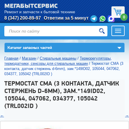
МЕГАБЫТСЕРВИС
Ремонт и запчасти к бытовой технике
0
8 (347) 200-89-97
Ответим за 5 минут
Откры
нави
▼
Каталог запасных частей
Главная
/
Магазин
/
Стиральные машины
/
Терморегуляторы,
термодатчики, сенсоры для стиральных машин
/
Термостат СМА (3
контакта, датчик стержень d-6mm), зам.*149ID02, 105044, 047062,
034377, 105042 (TRL002ID )
ТЕРМОСТАТ СМА (3 КОНТАКТА, ДАТЧИК
СТЕРЖЕНЬ D-6MM), ЗАМ.*149ID02,
105044, 047062, 034377, 105042
(TRL002ID )
←
→