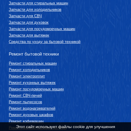
Запчасти для стиральных машин
Запчасти для холодильников
Запчасти для СВЧ
Запчасти для духовок
Запчасти для посудомоечных машин
Запчасти для вытяжек
Средства по уходу за бытовой техникой
Ремонт бытовой техники
Ремонт стиральных машин
Ремонт холодильников
Ремонт электроплит
Ремонт кухонных вытяжек
Ремонт посудомоечных машин
Ремонт СВЧ-печей
Ремонт пылесосов
Ремонт водонагревателей
Ремонт духовых шкафов
Ремонт кофемашин
Этот сайт использует файлы cookie для улучшения
Ремонт мелкой бытовой техники