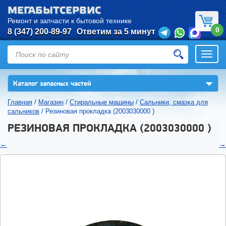
МЕГАБЫТСЕРВИС
Ремонт и запчасти к бытовой технике
0
8 (347) 200-89-97
Ответим за 5 минут
Откры
нави
▼
Каталог запасных частей
Главная
/
Магазин
/
Стиральные машины
/
Сальники, смазка для
сальников
/
Резиновая прокладка (2003030000 )
РЕЗИНОВАЯ ПРОКЛАДКА (2003030000 )
←
→