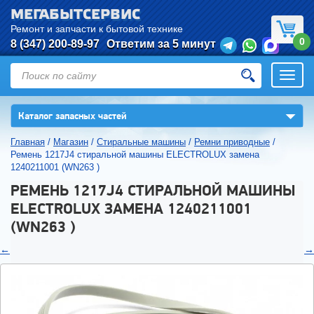
МЕГАБЫТСЕРВИС
Ремонт и запчасти к бытовой технике
0
8 (347) 200-89-97
Ответим за 5 минут
Откры
нави
▼
Каталог запасных частей
Главная
/
Магазин
/
Стиральные машины
/
Ремни приводные
/
Ремень 1217J4 стиральной машины ELECTROLUX замена
1240211001 (WN263 )
РЕМЕНЬ 1217J4 СТИРАЛЬНОЙ МАШИНЫ
ELECTROLUX ЗАМЕНА 1240211001
(WN263 )
←
→