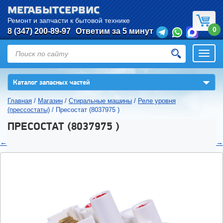
МЕГАБЫТСЕРВИС
Ремонт и запчасти к бытовой технике
0
8 (347) 200-89-97
Ответим за 5 минут
Откры
нави
▼
Каталог запасных частей
Главная
/
Магазин
/
Стиральные машины
/
Реле уровня
(прессостаты)
/
Пресостат (8037975 )
ПРЕСОСТАТ (8037975 )
←
→