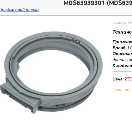
MDS63939301 (MDS639
Предыдущий товар
Артикул: M
Техниче
Применя
Бренд
:
L
Оригина
деталь о
К модел
219
Цена:
Наличие 