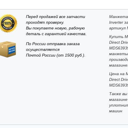
Перед продажей все запчасти
Манжета 
проходят проверку.
Inverter
Вы покупаете новую, рабочую
артикул 
деталь с гарантией качества.
Купить М
Direct Dr
По России отправка заказа
MDS63939
осуществляется
манжеты 
Почтой России (от 1500 руб.).
производ
магазине
Цена на 
Direct Dr
MDS63939
Также вы
магазине
уплотнит
машин