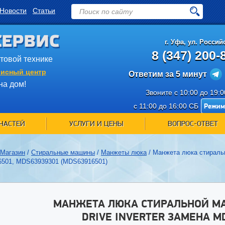
Новости
Статьи
СЕРВИС
г.
Уфа
,
ул. Российс
8 (347) 200-
ытовой технике
исный центр
Ответим за 5 минут
на дом!
Звоните с 10:00 до 19:
Режим
с 11:00 до 16:00 СБ
ЧАСТЕЙ
УСЛУГИ И ЦЕНЫ
ВОПРОС-ОТВЕТ
Магазин
/
Стиральные машины
/
Манжеты люка
/
Манжета люка стирально
501, MDS63939301 (MDS63916501)
МАНЖЕТА ЛЮКА СТИРАЛЬНОЙ МА
DRIVE INVERTER ЗАМЕНА M