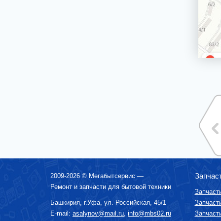
ВОДОНАГРЕВАТЕЛИ ГАЗОВЫЕ, КОТЛЫ
ВОДОНАГРЕВАТЕЛИ ЭЛЕКТРИЧЕСКИЕ
(НАКОПИТЕЛЬНЫЕ И ПРОТОЧНЫЕ)
ВЫТЯЖКИ (ВЫТЯЖНЫЕ ШКАФЫ,
ВОЗДУХООЧИСТИТЕЛИ)
ЗУБНЫЕ ЩЁТКИ
КОФЕМАШИНЫ, КОФЕВАРКИ,
КОФЕМОЛКИ
КУХОННЫЕ КОМБАЙНЫ
ЛОМТЕРЕЗКИ
МАСЛОНАПОЛНЕННЫЕ РАДИАТОРЫ
МИКРОВОЛНОВЫЕ ПЕЧИ (СВЧ)
МИКСЕРЫ
МУЛЬТИВАРКИ
МЯСОРУБКИ
Запчас
2009-2026 ©
Мегабытсервис
—
ПАРОВАРКИ
Ремонт и запчасти для бытовой техники
Запчаст
ПОСУДОМОЕЧНЫЕ МАШИНЫ
Башкирия, г.
Уфа
,
ул. Российская, 45/1
Запчаст
ПЫЛЕСОСЫ
E-mail:
asalynov@mail.ru
,
info@mbs02.ru
Запчаст