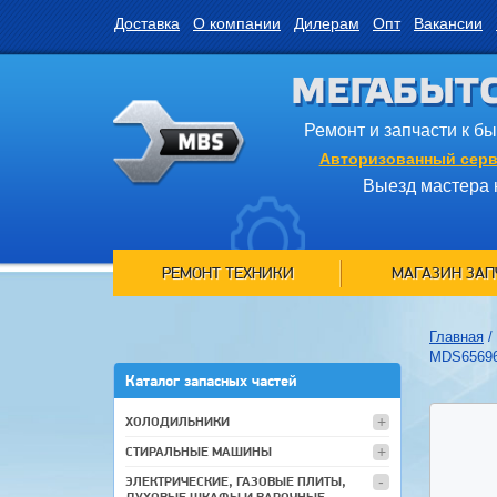
Доставка
О компании
Дилерам
Опт
Вакансии
МЕГАБЫТ
Ремонт и запчасти к б
Авторизованный серв
Выезд мастера 
РЕМОНТ ТЕХНИКИ
МАГАЗИН ЗАП
Главная
/
MDS65696
Каталог запасных частей
ХОЛОДИЛЬНИКИ
СТИРАЛЬНЫЕ МАШИНЫ
ЭЛЕКТРИЧЕСКИЕ, ГАЗОВЫЕ ПЛИТЫ,
ДУХОВЫЕ ШКАФЫ И ВАРОЧНЫЕ