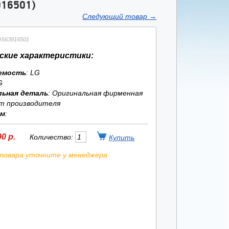
16501)
Следующий товар
→
DS63916501
ские характеристики:
емость
: LG
G
льная деталь
: Оригинальная фирменная
т производителя
ям
:
0 р.
Количество:
товара уточните у менеджера