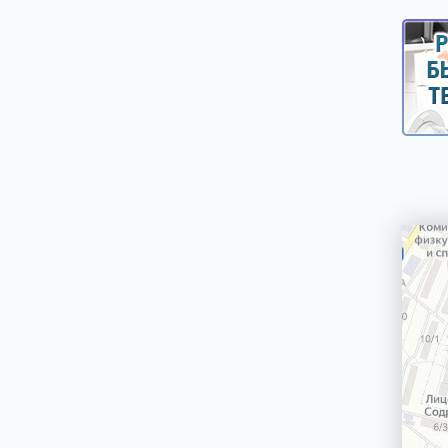
Сетевой кабель
Электродвигатели вертела гриля для плит,
духовых шкафов
Держатели стекол, крепления стекол
двери духовки
Ножки, опоры, колесики
Ящики для хранения посуды (панели,
корпуса, крепления)
Трубы газовых плит, трубки горелок
Джойстик, переключатель TwistPad
Монтажные наборы, крепежи
Крыльчатки (лопасти) для вентиляторов
Блокировки двери, замки двери духовки
Кнопки таймера электроплиты
Термопара
Рассекатели
Варочные поверхности (стеклокерамики,
рабочие столы)
Решетки под противень
БЛЕНДЕРЫ СТАЦИОНАРНЫЕ
БРИТВЫ ЭПИЛЯТОРЫ