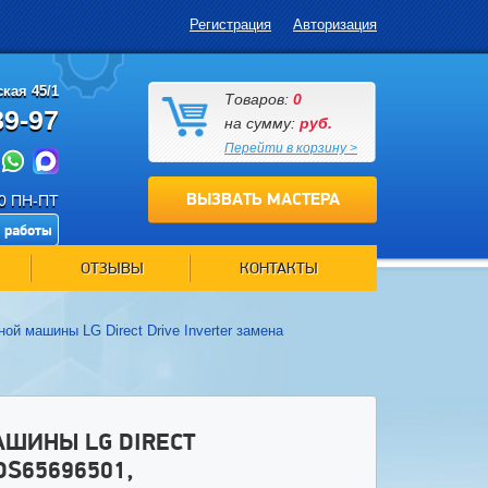
Регистрация
Авторизация
кая 45/1
Товаров:
0
89-97
на сумму:
руб.
Перейти в корзину >
ВЫЗВАТЬ МАСТЕРА
00 ПН-ПТ
 работы
ОТЗЫВЫ
КОНТАКТЫ
й машины LG Direct Drive Inverter замена
ШИНЫ LG DIRECT
DS65696501,