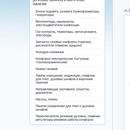
ПАНЕЛИ
←
Блоки поджига, розжига (трансформаторы,
генераторы)
Вентиляторы, крыльчатки,
электродвигатели конвекции
Газ-контроль, термопары, свечи розжига,
электроды
Запчасти газовых конфорок (горелки,
рассекатели пламени, крышки)
Колодки клеммные
Конфорки электрические (чугунные,
стеклокерамические)
Краны газовые
Лампы освещения, индикации, плафоны
для плит, духовых шкафов и варочных
панелей
Направляющие противней, решеток,
держатели
Насосы, помпы
Панели управления для плит и духовых
шкафов
Переключатели режимов духовки, плавные
регуляторы режимов работы конфорок
Противни для выпечки, решетки,
направляющие