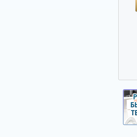
Прочие запчасти для плит, духовых
шкафов и варочных панелей
Решетки газовых плит
Ручки дверей духовых шкафов
Ручки управления, кнопки, клавиши,
селекторы плит и духовых шкафов
Свеча розжига, головка поджига
Сетевые фильтры
Стекла, двери духовых шкафов
Стеклокерамика
ТЭНы (нагреватели) верхние, нижние,
конвекции, гриля
Таймеры механические и электронные
Терморегуляторы и термостаты плит и
духовых шкафов
Уплотнители дверей духовых шкафов,
варочных поверхностей
Форсунки (жиклеры)
Шарниры (петли) дверей духовых шкафов
Электронные платы управления,
дисплейные и силовые модули плит,
духовых шкафов, варочных панелей