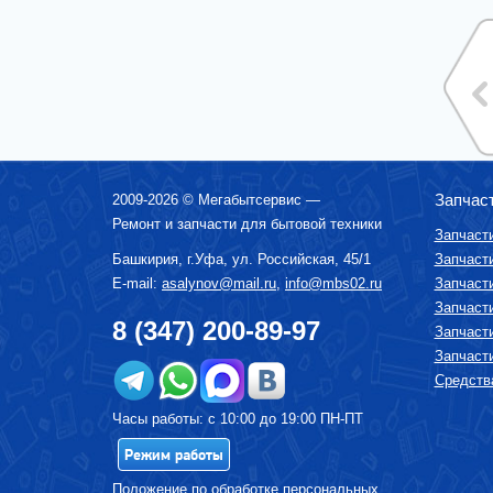
ВОДОНАГРЕВАТЕЛИ ГАЗОВЫЕ, КОТЛЫ
ВОДОНАГРЕВАТЕЛИ ЭЛЕКТРИЧЕСКИЕ
(НАКОПИТЕЛЬНЫЕ И ПРОТОЧНЫЕ)
ВЫТЯЖКИ (ВЫТЯЖНЫЕ ШКАФЫ,
ВОЗДУХООЧИСТИТЕЛИ)
ЗУБНЫЕ ЩЁТКИ
КОФЕМАШИНЫ, КОФЕВАРКИ,
КОФЕМОЛКИ
КУХОННЫЕ КОМБАЙНЫ
Запчас
2009-2026 ©
Мегабытсервис
—
Ремонт и запчасти для бытовой техники
ЛОМТЕРЕЗКИ
Запчаст
МАСЛОНАПОЛНЕННЫЕ РАДИАТОРЫ
Башкирия, г.
Уфа
,
ул. Российская, 45/1
Запчаст
E-mail:
asalynov@mail.ru
,
info@mbs02.ru
Запчаст
МИКРОВОЛНОВЫЕ ПЕЧИ (СВЧ)
Запчаст
МИКСЕРЫ
8 (347) 200-89-97
Запчаст
МУЛЬТИВАРКИ
Запчаст
МЯСОРУБКИ
Средства
ПАРОВАРКИ
Часы работы: с 10:00 до 19:00 ПН-ПТ
ПОСУДОМОЕЧНЫЕ МАШИНЫ
Режим работы
ПЫЛЕСОСЫ
Положение по обработке персональных