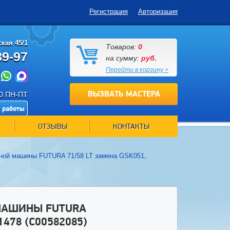
Регистрация
Авторизация
кая 45/1
Товаров:
0
89-97
на сумму:
руб.
Перейти в корзину >
ВЫЗВАТЬ МАСТЕРА
00 ПН-ПТ
 работы
ОТЗЫВЫ
КОНТАКТЫ
ной машины FUTURA 71/58 LT замена GSK051,
МАШИНЫ FUTURA
1478 (C00582085)