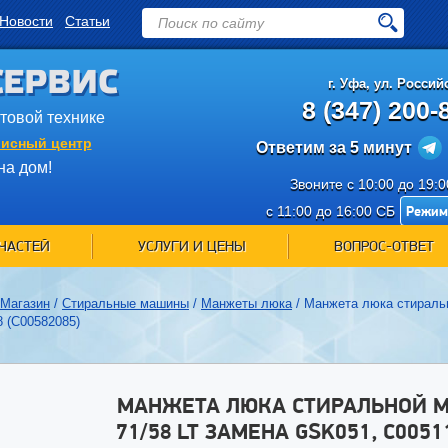
Новости
Статьи
СЕРВИС
г.
Уфа
,
ул. Российс
8 (347) 200-
ытовой технике
исный центр
Ответим за 5 минут
на дом!
Звоните с 10:00 до 19:
Режим
с 11:00 до 16:00 СБ
ЧАСТЕЙ
УСЛУГИ И ЦЕНЫ
ВОПРОС-ОТВЕТ
Магазин
/
Стиральные машины
/
Манжеты люка
/
Манжета люка стираль
 (C00582085)
МАНЖЕТА ЛЮКА СТИРАЛЬНОЙ 
71/58 LT ЗАМЕНА GSK051, C0051