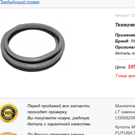
Предыдущий товар
Артикул: C0
Техниче
Применя
Бренд
:
I
Оригина
деталь о
105
Цена:
Товар вр
Перед продажей все запчасти
Манжета 
проходят проверку.
LT замен
Вы покупаете новую, рабочую
C0058208
деталь с гарантией качества.
Купить М
FUTURA 7
По России отправка заказа