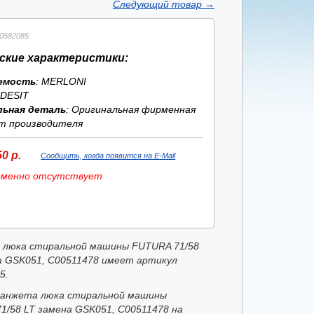
Следующий товар
→
0582085
ские характеристики:
емость
: MERLONI
NDESIT
льная деталь
: Оригинальная фирменная
т производителя
0 р.
Сообщить, когда появится на E-Mail
еменно отсутствует
люка стиральной машины FUTURA 71/58
а GSK051, C00511478 имеет артикул
5.
анжета люка стиральной машины
1/58 LT замена GSK051, C00511478 на