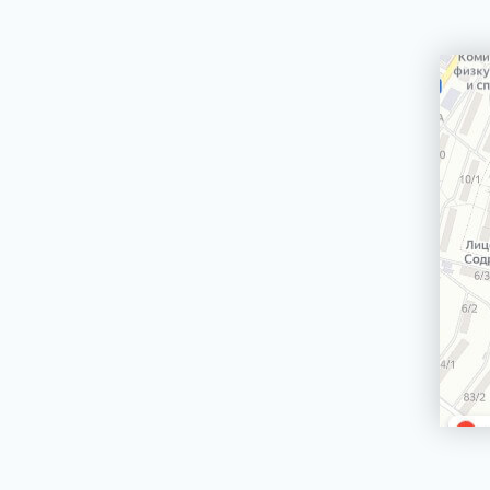
Сетевой кабель
Электродвигатели вертела гриля для плит,
духовых шкафов
Держатели стекол, крепления стекол
двери духовки
Ножки, опоры, колесики
Ящики для хранения посуды (панели,
корпуса, крепления)
Трубы газовых плит, трубки горелок
Джойстик, переключатель TwistPad
Монтажные наборы, крепежи
Крыльчатки (лопасти) для вентиляторов
Блокировки двери, замки двери духовки
Кнопки таймера электроплиты
Термопара
Рассекатели
Варочные поверхности (стеклокерамики,
рабочие столы)
Решетки под противень
БЛЕНДЕРЫ СТАЦИОНАРНЫЕ
БРИТВЫ ЭПИЛЯТОРЫ