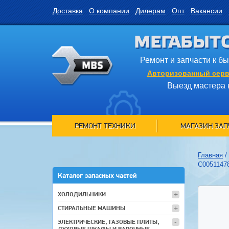
Доставка
О компании
Дилерам
Опт
Вакансии
МЕГАБЫТ
Ремонт и запчасти к б
Авторизованный серв
Выезд мастера 
РЕМОНТ ТЕХНИКИ
МАГАЗИН ЗАП
Главная
/
C00511478
Каталог запасных частей
ХОЛОДИЛЬНИКИ
СТИРАЛЬНЫЕ МАШИНЫ
ЭЛЕКТРИЧЕСКИЕ, ГАЗОВЫЕ ПЛИТЫ,
ДУХОВЫЕ ШКАФЫ И ВАРОЧНЫЕ