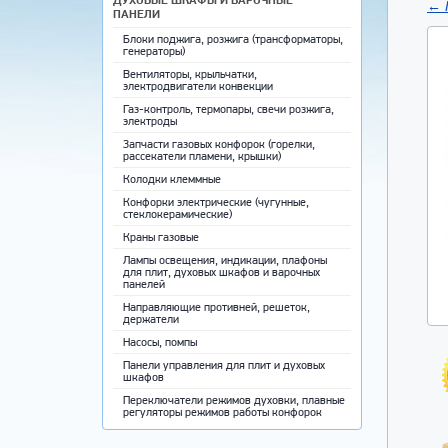
←
ПАНЕЛИ
Блоки поджига, розжига (трансформаторы,
генераторы)
Вентиляторы, крыльчатки,
электродвигатели конвекции
Газ-контроль, термопары, свечи розжига,
электроды
Запчасти газовых конфорок (горелки,
рассекатели пламени, крышки)
Колодки клеммные
Конфорки электрические (чугунные,
стеклокерамические)
Краны газовые
Лампы освещения, индикации, плафоны
для плит, духовых шкафов и варочных
панелей
Направляющие противней, решеток,
держатели
Насосы, помпы
Панели управления для плит и духовых
шкафов
Переключатели режимов духовки, плавные
регуляторы режимов работы конфорок
Противни для выпечки, решетки,
направляющие