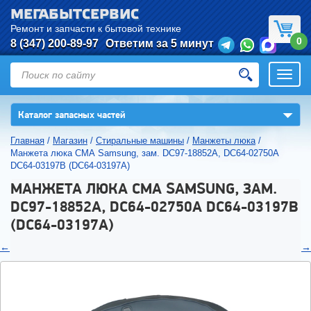
МЕГАБЫТСЕРВИС
Ремонт и запчасти к бытовой технике
0
8 (347) 200-89-97
Ответим за 5 минут
Откры
нави
▼
Каталог запасных частей
Главная
/
Магазин
/
Стиральные машины
/
Манжеты люка
/
Манжета люка СМА Samsung, зам. DC97-18852A, DC64-02750A
DC64-03197B (DC64-03197A)
МАНЖЕТА ЛЮКА СМА SAMSUNG, ЗАМ.
DC97-18852A, DC64-02750A DC64-03197B
(DC64-03197A)
←
→