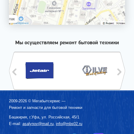
Мы осуществляем ремонт бытовой техники
2009-2026 ©
Мегабытсервис
—
Ремонт и запчасти для бытовой техники
Башкирия, г.
Уфа
,
ул. Российская, 45/1
E-mail:
asalynov@mail.ru
,
info@mbs02.ru