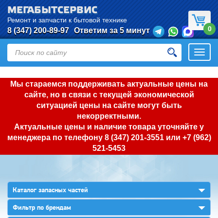
МЕГАБЫТСЕРВИС
Ремонт и запчасти к бытовой технике
0
8 (347) 200-89-97
Ответим за 5 минут
Откры
нави
Мы стараемся поддерживать актуальные цены на
сайте, но в связи с текущей экономической
ситуацией цены на сайте могут быть
некорректными.
Актуальные цены и наличие товара уточняйте у
менеджера по телефону
8 (347) 201-3551
или
+7 (962)
521-5453
▼
Каталог запасных частей
▼
Фильтр по брендам