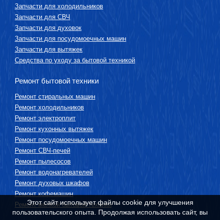
Запчасти для холодильников
Запчасти для СВЧ
Запчасти для духовок
Запчасти для посудомоечных машин
Запчасти для вытяжек
Средства по уходу за бытовой техникой
Ремонт бытовой техники
Ремонт стиральных машин
Ремонт холодильников
Ремонт электроплит
Ремонт кухонных вытяжек
Ремонт посудомоечных машин
Ремонт СВЧ-печей
Ремонт пылесосов
Ремонт водонагревателей
Ремонт духовых шкафов
Ремонт кофемашин
Этот сайт использует файлы cookie для улучшения
Ремонт мелкой бытовой техники
пользовательского опыта. Продолжая использовать сайт, вы