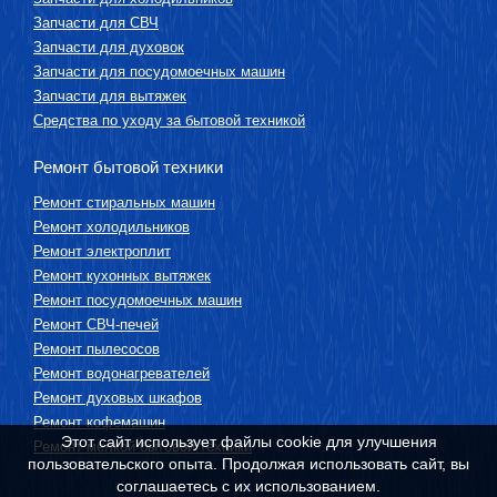
Запчасти для СВЧ
Запчасти для духовок
Запчасти для посудомоечных машин
Запчасти для вытяжек
Средства по уходу за бытовой техникой
Ремонт бытовой техники
Ремонт стиральных машин
Ремонт холодильников
Ремонт электроплит
Ремонт кухонных вытяжек
Ремонт посудомоечных машин
Ремонт СВЧ-печей
Ремонт пылесосов
Ремонт водонагревателей
Ремонт духовых шкафов
Ремонт кофемашин
Этот сайт использует файлы cookie для улучшения
Ремонт мелкой бытовой техники
пользовательского опыта. Продолжая использовать сайт, вы
соглашаетесь с их использованием.