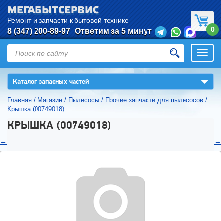
МЕГАБЫТСЕРВИС
Ремонт и запчасти к бытовой технике
0
8 (347) 200-89-97
Ответим за 5 минут
Откры
нави
▼
Каталог запасных частей
Главная
/
Магазин
/
Пылесосы
/
Прочие запчасти для пылесосов
/
Крышка (00749018)
КРЫШКА (00749018)
←
→