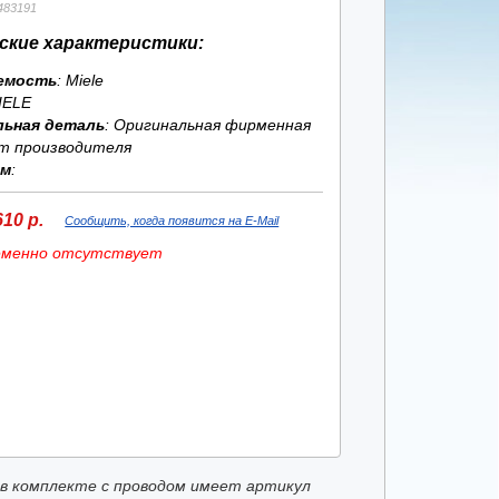
483191
ские характеристики:
емость
: Miele
IELE
льная деталь
: Оригинальная фирменная
т производителя
ям
:
10 р.
Сообщить, когда появится на E-Mail
еменно отсутствует
в комплекте с проводом имеет артикул