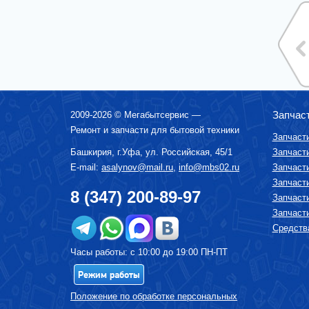
МИКСЕРЫ
МУЛЬТИВАРКИ
МЯСОРУБКИ
ПАРОВАРКИ
ПОСУДОМОЕЧНЫЕ МАШИНЫ
ПЫЛЕСОСЫ
Запчас
2009-2026 ©
Мегабытсервис
—
СОКОВЫЖИМАЛКИ
Ремонт и запчасти для бытовой техники
Запчаст
СРЕДСТВА ПО УХОДУ ЗА БЫТОВОЙ
Башкирия, г.
Уфа
,
ул. Российская, 45/1
Запчаст
ТЕХНИКОЙ
E-mail:
asalynov@mail.ru
,
info@mbs02.ru
Запчаст
СУШИЛКА ДЛЯ ФРУКТОВ И ОВОЩЕЙ
Запчаст
СУШИЛЬНЫЕ МАШИНЫ
8 (347) 200-89-97
Запчаст
ТЕЛЕВИЗОРЫ
Запчаст
ТОСТЕРЫ
Средства
УВЛАЖНИТЕЛИ, ОЧИСТИТЕЛИ ВОЗДУХА
Часы работы: с 10:00 до 19:00 ПН-ПТ
УТЮГИ И ГЛАДИЛЬНЫЕ УСТРОЙСТВА
Режим работы
ФЕНЫ-ЩЕТКИ
Положение по обработке персональных
ХЛЕБОПЕЧКИ