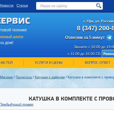
Новости
Статьи
СЕРВИС
г.
Уфа
,
ул. Российс
8 (347) 200-
ытовой технике
исный центр
Ответим за 5 минут
на дом!
Звоните с 10:00 до 19:
Режим
с 11:00 до 16:00 СБ
ЧАСТЕЙ
УСЛУГИ И ЦЕНЫ
ВОПРОС-ОТВЕТ
Магазин
/
Пылесосы
/
Катушки с кабелем
/
Катушка в комплекте с прово
КАТУШКА В КОМПЛЕКТЕ С ПРОВО
Предыдущий товар