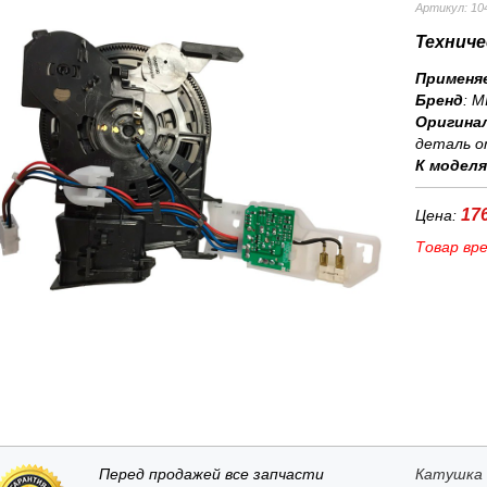
Артикул: 10
Техниче
Применя
Бренд
:
M
Оригина
деталь о
К модел
176
Цена:
Товар вр
Перед продажей все запчасти
Катушка 