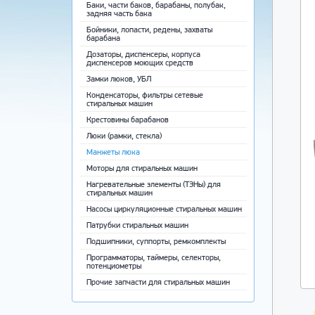
Баки, части баков, барабаны, полубак,
задняя часть бака
Бойники, лопасти, редены, захваты
барабана
Дозаторы, диспенсеры, корпуса
диспенсеров моющих средств
Замки люков, УБЛ
Конденсаторы, фильтры сетевые
стиральных машин
Крестовины барабанов
Люки (рамки, стекла)
Манжеты люка
Моторы для стиральных машин
Нагревательные элементы (ТЭНы) для
стиральных машин
Насосы циркуляционные стиральных машин
Патрубки стиральных машин
Подшипники, суппорты, ремкомплекты
Программаторы, таймеры, селекторы,
потенциометры
Прочие запчасти для стиральных машин
Ремни приводные
Ручки, крючки, пружины люка