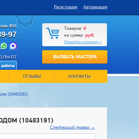
Регистрация
Авторизация
кая 45/1
Товаров:
0
89-97
на сумму:
руб.
Перейти в корзину >
ВЫЗВАТЬ МАСТЕРА
00 ПН-ПТ
 работы
ОТЗЫВЫ
КОНТАКТЫ
дом (10483191)
ДОМ (10483191)
Следующий товар
→