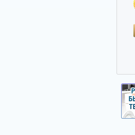
Ручки выбора программ, оборотов, кнопки,
клавиши
Сальники, смазка для сальников
Таходатчики
Терморегуляторы, термодатчики, сенсоры
для стиральных машин
Фильтры, улитки сливных насосов
Шарниры (петли) люка
Шланги, аквастопы для стиральных машин
Щетки электродвигателей
Электронные модули, платы индикации,
дисплеи для стиральных машин
Насосы сливные (помпы)
Реле уровня (прессостаты)
Электроклапаны заливные
Ножки, опоры, колесики
Шкивы, болты для крепления шкива
Крепежи, фиксаторы крышек панелей
Панели управления, цокольные панели,
крышки.
Уплотнители, прокладки для стиральных