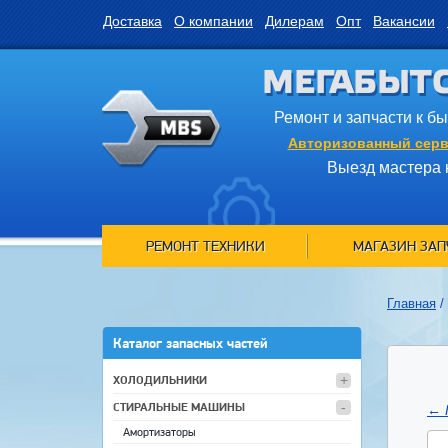
Доставка
О компании
Дилерам
Опт
Вакансии
МЕГАБЫТ
Ремонт и запчасти к б
Авторизованный серв
Выезд мастера 
РЕМОНТ ТЕХНИКИ
МАГАЗИН ЗАП
Главная
/
Каталог запасных частей
ХОЛОДИЛЬНИКИ
СТИРАЛЬНЫЕ МАШИНЫ
←
Амортизаторы