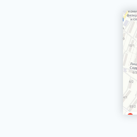
машин
Сетевой шнур стиральной машины
Корпус стиральной машины
ЭЛЕКТРИЧЕСКИЕ, ГАЗОВЫЕ ПЛИТЫ,
ДУХОВЫЕ ШКАФЫ И ВАРОЧНЫЕ
ПАНЕЛИ
БЛЕНДЕРЫ СТАЦИОНАРНЫЕ
БРИТВЫ ЭПИЛЯТОРЫ
ВОДОНАГРЕВАТЕЛИ ГАЗОВЫЕ, КОТЛЫ
ВОДОНАГРЕВАТЕЛИ ЭЛЕКТРИЧЕСКИЕ
(НАКОПИТЕЛЬНЫЕ И ПРОТОЧНЫЕ)
ВЫТЯЖКИ (ВЫТЯЖНЫЕ ШКАФЫ,
ВОЗДУХООЧИСТИТЕЛИ)
ЗУБНЫЕ ЩЁТКИ
КОФЕМАШИНЫ, КОФЕВАРКИ,
КОФЕМОЛКИ
КУХОННЫЕ КОМБАЙНЫ
ЛОМТЕРЕЗКИ
МАСЛОНАПОЛНЕННЫЕ РАДИАТОРЫ
МИКРОВОЛНОВЫЕ ПЕЧИ (СВЧ)