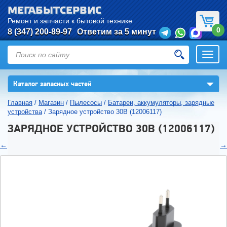
МЕГАБЫТСЕРВИС
Ремонт и запчасти к бытовой технике
0
8 (347) 200-89-97
Ответим за 5 минут
Откры
нави
▼
Каталог запасных частей
Главная
/
Магазин
/
Пылесосы
/
Батареи, аккумуляторы, зарядные
устройства
/
Зарядное устройство 30В (12006117)
ЗАРЯДНОЕ УСТРОЙСТВО 30В (12006117)
←
→