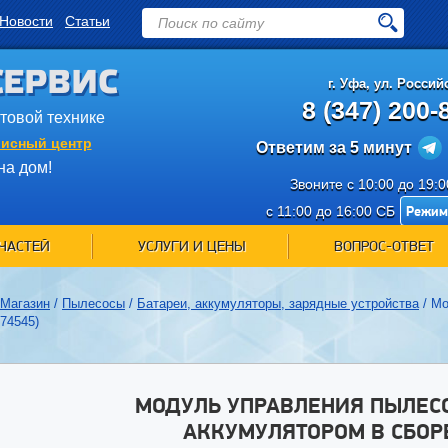
Новости
Статьи
СЕРВИС
г.
Уфа
,
ул. Российс
8 (347) 200-
ытовой технике
исный центр
Ответим за 5 минут
на дом!
Звоните с 10:00 до 19:
Режим
с 11:00 до 16:00 СБ
ЧАСТЕЙ
УСЛУГИ И ЦЕНЫ
ВОПРОС-ОТВЕТ
Магазин
/
Пылесосы
/
Батареи, аккумуляторы, зарядные устройства
/
Мо
574545)
МОДУЛЬ УПРАВЛЕНИЯ ПЫЛЕСО
АККУМУЛЯТОРОМ В СБОРЕ