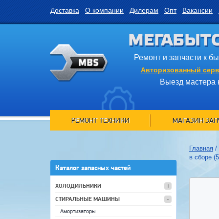
Доставка
О компании
Дилерам
Опт
Вакансии
МЕГАБЫТ
Ремонт и запчасти к б
Авторизованный серв
Выезд мастера 
РЕМОНТ ТЕХНИКИ
МАГАЗИН ЗАП
Главная
/
в сборе (
Каталог запасных частей
ХОЛОДИЛЬНИКИ
СТИРАЛЬНЫЕ МАШИНЫ
Амортизаторы