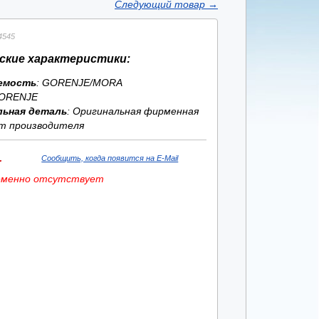
Следующий товар
→
4545
ские характеристики:
емость
: GORENJE/MORA
ORENJE
льная деталь
: Оригинальная фирменная
т производителя
.
Сообщить, когда появится на E-Mail
еменно отсутствует