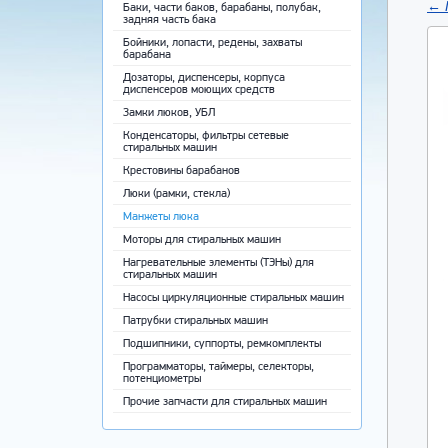
←
Баки, части баков, барабаны, полубак,
задняя часть бака
Бойники, лопасти, редены, захваты
барабана
Дозаторы, диспенсеры, корпуса
диспенсеров моющих средств
Замки люков, УБЛ
Конденсаторы, фильтры сетевые
стиральных машин
Крестовины барабанов
Люки (рамки, стекла)
Манжеты люка
Моторы для стиральных машин
Нагревательные элементы (ТЭНы) для
стиральных машин
Насосы циркуляционные стиральных машин
Патрубки стиральных машин
Подшипники, суппорты, ремкомплекты
Программаторы, таймеры, селекторы,
потенциометры
Прочие запчасти для стиральных машин
Ремни приводные
Ручки, крючки, пружины люка