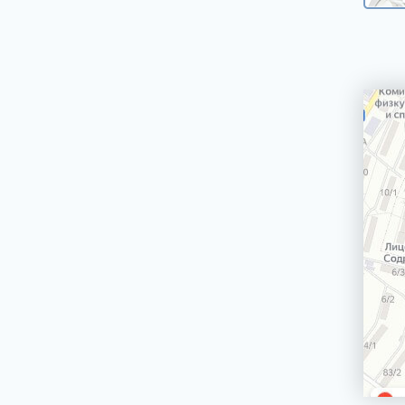
машин
Сетевой шнур стиральной машины
Корпус стиральной машины
ЭЛЕКТРИЧЕСКИЕ, ГАЗОВЫЕ ПЛИТЫ,
ДУХОВЫЕ ШКАФЫ И ВАРОЧНЫЕ
ПАНЕЛИ
БЛЕНДЕРЫ СТАЦИОНАРНЫЕ
БРИТВЫ ЭПИЛЯТОРЫ
ВОДОНАГРЕВАТЕЛИ ГАЗОВЫЕ, КОТЛЫ
ВОДОНАГРЕВАТЕЛИ ЭЛЕКТРИЧЕСКИЕ
(НАКОПИТЕЛЬНЫЕ И ПРОТОЧНЫЕ)
ВЫТЯЖКИ (ВЫТЯЖНЫЕ ШКАФЫ,
ВОЗДУХООЧИСТИТЕЛИ)
ЗУБНЫЕ ЩЁТКИ
КОФЕМАШИНЫ, КОФЕВАРКИ,
КОФЕМОЛКИ
КУХОННЫЕ КОМБАЙНЫ
ЛОМТЕРЕЗКИ
МАСЛОНАПОЛНЕННЫЕ РАДИАТОРЫ
МИКРОВОЛНОВЫЕ ПЕЧИ (СВЧ)