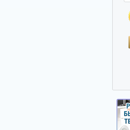
Ручки выбора программ, оборотов, кнопки,
клавиши
Сальники, смазка для сальников
Таходатчики
Терморегуляторы, термодатчики, сенсоры
для стиральных машин
Фильтры, улитки сливных насосов
Шарниры (петли) люка
Шланги, аквастопы для стиральных машин
Щетки электродвигателей
Электронные модули, платы индикации,
дисплеи для стиральных машин
Насосы сливные (помпы)
Реле уровня (прессостаты)
Электроклапаны заливные
Ножки, опоры, колесики
Шкивы, болты для крепления шкива
Крепежи, фиксаторы крышек панелей
Панели управления, цокольные панели,
крышки.
Уплотнители, прокладки для стиральных