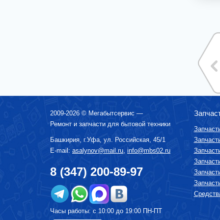
МИКСЕРЫ
МУЛЬТИВАРКИ
МЯСОРУБКИ
ПАРОВАРКИ
ПОСУДОМОЕЧНЫЕ МАШИНЫ
ПЫЛЕСОСЫ
СОКОВЫЖИМАЛКИ
СРЕДСТВА ПО УХОДУ ЗА БЫТОВОЙ
ТЕХНИКОЙ
Запчас
2009-2026 ©
Мегабытсервис
—
СУШИЛКА ДЛЯ ФРУКТОВ И ОВОЩЕЙ
Ремонт и запчасти для бытовой техники
Запчаст
СУШИЛЬНЫЕ МАШИНЫ
Башкирия, г.
Уфа
,
ул. Российская, 45/1
Запчаст
ТЕЛЕВИЗОРЫ
E-mail:
asalynov@mail.ru
,
info@mbs02.ru
Запчаст
Запчаст
ТОСТЕРЫ
8 (347) 200-89-97
Запчаст
УВЛАЖНИТЕЛИ, ОЧИСТИТЕЛИ ВОЗДУХА
Запчаст
УТЮГИ И ГЛАДИЛЬНЫЕ УСТРОЙСТВА
Средства
ФЕНЫ-ЩЕТКИ
Часы работы: с 10:00 до 19:00 ПН-ПТ
ХЛЕБОПЕЧКИ