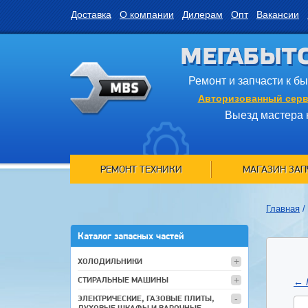
Доставка
О компании
Дилерам
Опт
Вакансии
МЕГАБЫТ
Ремонт и запчасти к б
Авторизованный серв
Выезд мастера 
РЕМОНТ ТЕХНИКИ
МАГАЗИН ЗАП
Главная
/
Каталог запасных частей
ХОЛОДИЛЬНИКИ
СТИРАЛЬНЫЕ МАШИНЫ
←
ЭЛЕКТРИЧЕСКИЕ, ГАЗОВЫЕ ПЛИТЫ,
ДУХОВЫЕ ШКАФЫ И ВАРОЧНЫЕ