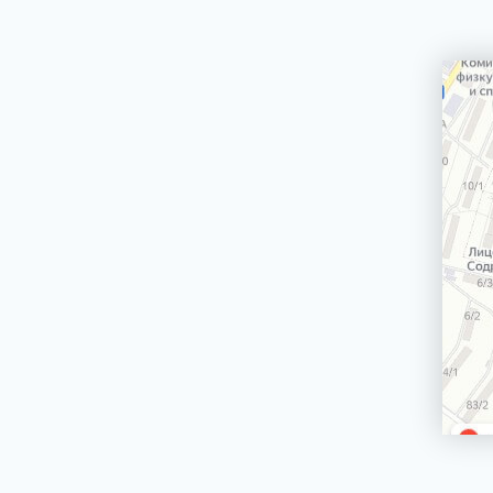
Сетевой кабель
Электродвигатели вертела гриля для плит,
духовых шкафов
Держатели стекол, крепления стекол
двери духовки
Ножки, опоры, колесики
Ящики для хранения посуды (панели,
корпуса, крепления)
Трубы газовых плит, трубки горелок
Джойстик, переключатель TwistPad
Монтажные наборы, крепежи
Крыльчатки (лопасти) для вентиляторов
Блокировки двери, замки двери духовки
Кнопки таймера электроплиты
Термопара
Рассекатели
Варочные поверхности (стеклокерамики,
рабочие столы)
Решетки под противень
БЛЕНДЕРЫ СТАЦИОНАРНЫЕ
БРИТВЫ ЭПИЛЯТОРЫ