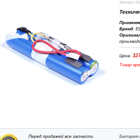
Артикул: 50
Техниче
Применя
Бренд
:
E
Оригина
производ
327
Цена:
Товар вр
Перед продажей все запчасти
Батарея 