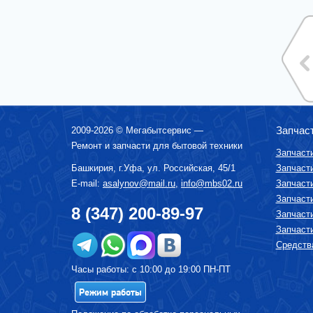
ВОДОНАГРЕВАТЕЛИ ГАЗОВЫЕ, КОТЛЫ
ВОДОНАГРЕВАТЕЛИ ЭЛЕКТРИЧЕСКИЕ
(НАКОПИТЕЛЬНЫЕ И ПРОТОЧНЫЕ)
ВЫТЯЖКИ (ВЫТЯЖНЫЕ ШКАФЫ,
ВОЗДУХООЧИСТИТЕЛИ)
ЗУБНЫЕ ЩЁТКИ
КОФЕМАШИНЫ, КОФЕВАРКИ,
КОФЕМОЛКИ
КУХОННЫЕ КОМБАЙНЫ
Запчас
2009-2026 ©
Мегабытсервис
—
ЛОМТЕРЕЗКИ
Ремонт и запчасти для бытовой техники
Запчаст
МАСЛОНАПОЛНЕННЫЕ РАДИАТОРЫ
Башкирия, г.
Уфа
,
ул. Российская, 45/1
Запчаст
МИКРОВОЛНОВЫЕ ПЕЧИ (СВЧ)
E-mail:
asalynov@mail.ru
,
info@mbs02.ru
Запчаст
Запчаст
МИКСЕРЫ
8 (347) 200-89-97
Запчаст
МУЛЬТИВАРКИ
Запчаст
МЯСОРУБКИ
Средства
ПАРОВАРКИ
Часы работы: с 10:00 до 19:00 ПН-ПТ
ПОСУДОМОЕЧНЫЕ МАШИНЫ
Режим работы
ПЫЛЕСОСЫ