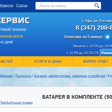
Новости
Статьи
СЕРВИС
г.
Уфа
,
ул. Российс
8 (347) 200-
ытовой технике
исный центр
Ответим за 5 минут
на дом!
Звоните с 10:00 до 19:
Режим
с 11:00 до 16:00 СБ
ЧАСТЕЙ
УСЛУГИ И ЦЕНЫ
ВОПРОС-ОТВЕТ
Магазин
/
Пылесосы
/
Батареи, аккумуляторы, зарядные устройства
/
Ба
БАТАРЕЯ В КОМПЛЕКТЕ (50
Предыдущий товар