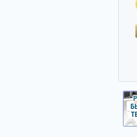
Прочие запчасти для плит, духовых
шкафов и варочных панелей
Решетки газовых плит
Ручки дверей духовых шкафов
Ручки управления, кнопки, клавиши,
селекторы плит и духовых шкафов
Свеча розжига, головка поджига
Сетевые фильтры
Стекла, двери духовых шкафов
Стеклокерамика
ТЭНы (нагреватели) верхние, нижние,
конвекции, гриля
Таймеры механические и электронные
Терморегуляторы и термостаты плит и
духовых шкафов
Уплотнители дверей духовых шкафов,
варочных поверхностей
Форсунки (жиклеры)
Шарниры (петли) дверей духовых шкафов
Электронные платы управления,
дисплейные и силовые модули плит,
духовых шкафов, варочных панелей