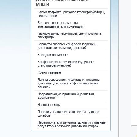
ПАНЕЛИ
Блоки поджига, розжига (трансформаторы,
генераторы)
Вентиляторы, крыльчатки,
электродвигатели конвекции
Газ-контроль, термопары, свечи розжига,
электроды
Запчасти газовых конфорок (горелки,
рассекатели пламени, крышки)
Колодки клеммные
Конфорки электрические (чугунные,
стеклокерамические)
Краны газовые
Лампы освещения, индикации, плафоны
для плит, духовых шкафов и варочных
панелей
Направляющие противней, решеток,
держатели
Насосы, помпы
Панели управления для плит и духовых
шкафов
Переключатели режимов духовки, плавные
регуляторы режимов работы конфорок
Противни для выпечки, решетки,
направляющие