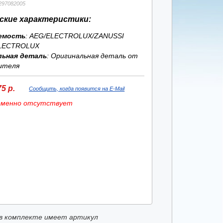
297082005
ские характеристики:
емость
: AEG/ELECTROLUX/ZANUSSI
LECTROLUX
льная деталь
: Оригинальная деталь от
ителя
5 р.
Сообщить, когда появится на E-Mail
еменно отсутствует
в комплекте имеет артикул