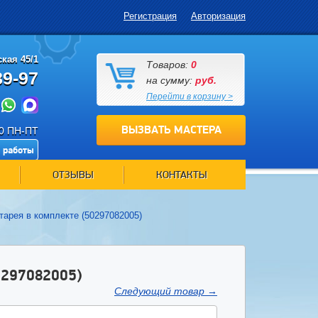
Регистрация
Авторизация
кая 45/1
Товаров:
0
89-97
на сумму:
руб.
Перейти в корзину >
ВЫЗВАТЬ МАСТЕРА
00 ПН-ПТ
 работы
ОТЗЫВЫ
КОНТАКТЫ
тарея в комплекте (50297082005)
297082005)
Следующий товар
→