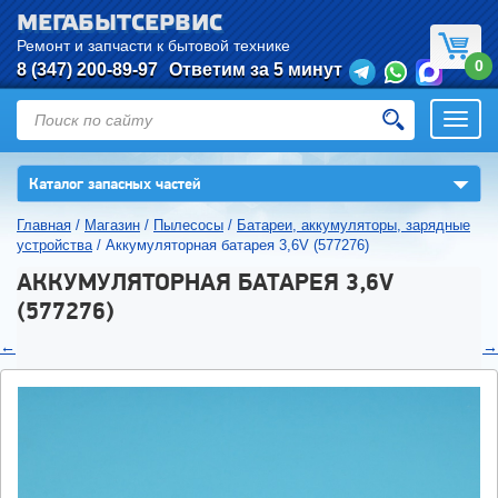
МЕГАБЫТСЕРВИС
Ремонт и запчасти к бытовой технике
0
8 (347) 200-89-97
Ответим за 5 минут
Откры
нави
▼
Каталог запасных частей
Главная
/
Магазин
/
Пылесосы
/
Батареи, аккумуляторы, зарядные
устройства
/
Аккумуляторная батарея 3,6V (577276)
АККУМУЛЯТОРНАЯ БАТАРЕЯ 3,6V
(577276)
←
→