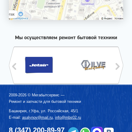
Мы осуществляем ремонт бытовой техники
2009-2026 ©
Мегабытсервис
—
Ремонт и запчасти для бытовой техники
Башкирия, г.
Уфа
,
ул. Российская, 45/1
E-mail:
asalynov@mail.ru
,
info@mbs02.ru
8 (347) 200-89-97