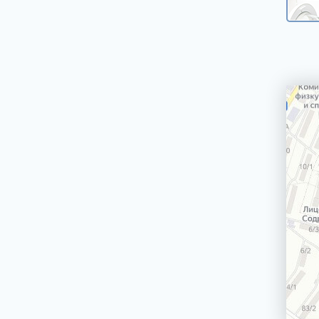
машин
Сетевой шнур стиральной машины
Корпус стиральной машины
ЭЛЕКТРИЧЕСКИЕ, ГАЗОВЫЕ ПЛИТЫ,
ДУХОВЫЕ ШКАФЫ И ВАРОЧНЫЕ
ПАНЕЛИ
БЛЕНДЕРЫ СТАЦИОНАРНЫЕ
БРИТВЫ ЭПИЛЯТОРЫ
ВОДОНАГРЕВАТЕЛИ ГАЗОВЫЕ, КОТЛЫ
ВОДОНАГРЕВАТЕЛИ ЭЛЕКТРИЧЕСКИЕ
(НАКОПИТЕЛЬНЫЕ И ПРОТОЧНЫЕ)
ВЫТЯЖКИ (ВЫТЯЖНЫЕ ШКАФЫ,
ВОЗДУХООЧИСТИТЕЛИ)
ЗУБНЫЕ ЩЁТКИ
КОФЕМАШИНЫ, КОФЕВАРКИ,
КОФЕМОЛКИ
КУХОННЫЕ КОМБАЙНЫ
ЛОМТЕРЕЗКИ
МАСЛОНАПОЛНЕННЫЕ РАДИАТОРЫ
МИКРОВОЛНОВЫЕ ПЕЧИ (СВЧ)