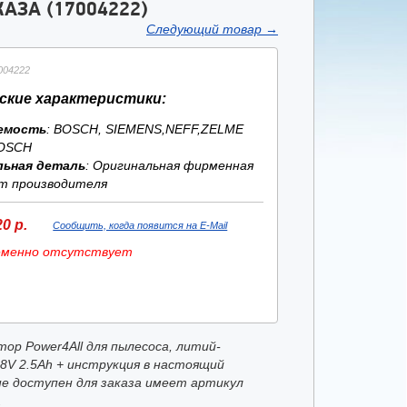
АЗА (17004222)
Следующий товар
→
004222
ские характеристики:
емость
: BOSCH, SIEMENS,NEFF,ZELME
OSCH
льная деталь
: Оригинальная фирменная
т производителя
0 р.
Сообщить, когда появится на E-Mail
еменно отсутствует
ор Power4All для пылесоса, литий-
18V 2.5Ah + инструкция в настоящий
е доступен для заказа имеет артикул
.