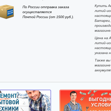
Купить Ак
По России отправка заказа
литий-ион
осуществляется
настоящи
Почтой России (от 1500 руб.).
Батареи,
производ
магазине
Цена на А
литий-ион
настоящи
указана н
Также вы
магазине
аккумуля