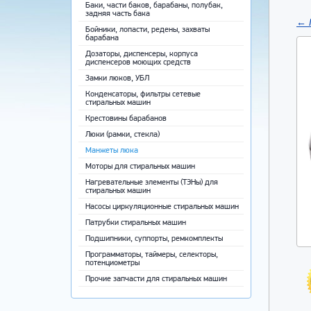
Баки, части баков, барабаны, полубак,
задняя часть бака
←
Бойники, лопасти, редены, захваты
барабана
Дозаторы, диспенсеры, корпуса
диспенсеров моющих средств
Замки люков, УБЛ
Конденсаторы, фильтры сетевые
стиральных машин
Крестовины барабанов
Люки (рамки, стекла)
Манжеты люка
Моторы для стиральных машин
Нагревательные элементы (ТЭНы) для
стиральных машин
Насосы циркуляционные стиральных машин
Патрубки стиральных машин
Подшипники, суппорты, ремкомплекты
Программаторы, таймеры, селекторы,
потенциометры
Прочие запчасти для стиральных машин
Ремни приводные
Ручки, крючки, пружины люка