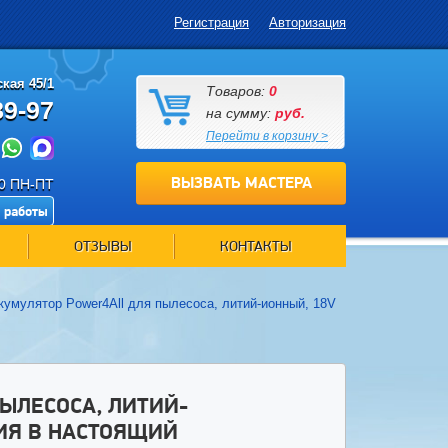
Регистрация
Авторизация
кая 45/1
Товаров:
0
89-97
на сумму:
руб.
Перейти в корзину >
ВЫЗВАТЬ МАСТЕРА
00 ПН-ПТ
 работы
ОТЗЫВЫ
КОНТАКТЫ
кумулятор Power4All для пылесоса, литий-ионный, 18V
ЫЛЕСОСА, ЛИТИЙ-
ЦИЯ В НАСТОЯЩИЙ