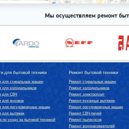
Мы осуществляем ремонт быт
ти для бытовой техники
Ремонт бытовой техники
и для стиральных машин
Ремонт стиральных машин
и для холодильников
Ремонт холодильников
и для СВЧ
Ремонт электроплит
и для духовок
Ремонт кухонных вытяжек
и для посудомоечных машин
Ремонт посудомоечных машин
и для вытяжек
Ремонт СВЧ-печей
 по уходу за бытовой техникой
Ремонт пылесосов
Ремонт водонагревателей