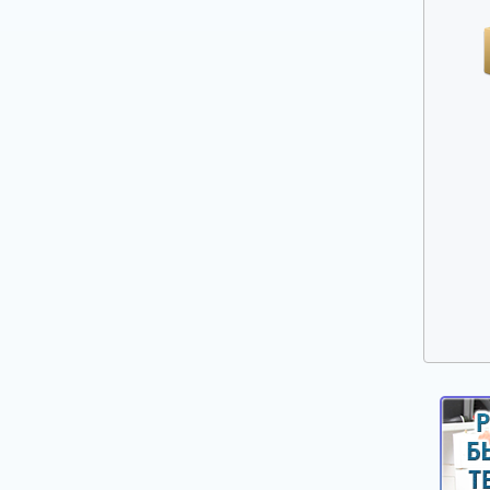
Ручки выбора программ, оборотов, кнопки,
клавиши
Сальники, смазка для сальников
Таходатчики
Терморегуляторы, термодатчики, сенсоры
для стиральных машин
Фильтры, улитки сливных насосов
Шарниры (петли) люка
Шланги, аквастопы для стиральных машин
Щетки электродвигателей
Электронные модули, платы индикации,
дисплеи для стиральных машин
Насосы сливные (помпы)
Реле уровня (прессостаты)
Электроклапаны заливные
Ножки, опоры, колесики
Шкивы, болты для крепления шкива
Крепежи, фиксаторы крышек панелей
Панели управления, цокольные панели,
крышки.
Уплотнители, прокладки для стиральных