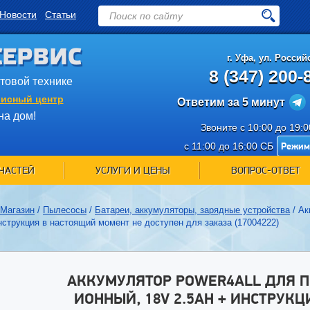
Новости
Статьи
СЕРВИС
г.
Уфа
,
ул. Российс
8 (347) 200-
ытовой технике
исный центр
Ответим за 5 минут
на дом!
Звоните с 10:00 до 19:
Режим
с 11:00 до 16:00 СБ
ЧАСТЕЙ
УСЛУГИ И ЦЕНЫ
ВОПРОС-ОТВЕТ
Магазин
/
Пылесосы
/
Батареи, аккумуляторы, зарядные устройства
/
Ак
нструкция в настоящий момент не доступен для заказа (17004222)
АККУМУЛЯТОР POWER4ALL ДЛЯ П
ИОННЫЙ, 18V 2.5AH + ИНСТРУК