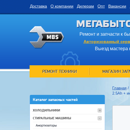
Доставка
О компании
Дилерам
Опт
Вакансии
МЕГАБЫТ
Ремонт и запчасти к б
Авторизованный серв
Выезд мастера 
РЕМОНТ ТЕХНИКИ
МАГАЗИН ЗАП
Главная
/
2.5Ah + и
Каталог запасных частей
ХОЛОДИЛЬНИКИ
СТИРАЛЬНЫЕ МАШИНЫ
Амортизаторы