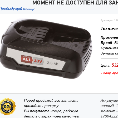
МОМЕНТ НЕ ДОСТУПЕН ДЛЯ ЗАК
Предыдущий товар
Артикул: 17
Техниче
Применя
Бренд
:
B
Оригина
деталь о
532
Цена:
Товар вр
Перед продажей все запчасти
Аккумулят
проходят проверку.
ионный, 
Вы покупаете новую, рабочую
момент н
деталь с гарантией качества.
17004222