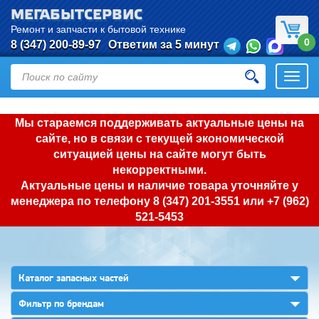
МЕГАБЫТСЕРВИС
Ремонт и запчасти к бытовой технике
0
8 (347) 200-89-97
Ответим за 5 минут
Откры
нави
Мы стараемся поддерживать актуальные цены на
сайте, но в связи с текущей экономической
ситуацией цены на сайте могут быть
некорректными.
Актуальные цены и наличие товара уточняйте у
менеджера по телефону
8 (347) 201-3551
или
+7 (962)
521-5453
▼
Каталог запасных частей
▼
Фильтр по брендам