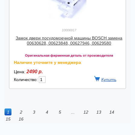
10006917
Замок двери посудомоечной машины BOSCH замена
00630628, 00623848, 00627946, 00629580
Оригинальная фирменная деталь от производителя
Наличие уточните у менеджера
2490 р.
Цена:
Количество:
1
2
3
4
5
...
12
13
14
15
16