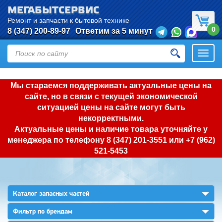
МЕГАБЫТСЕРВИС
Ремонт и запчасти к бытовой технике
0
8 (347) 200-89-97
Ответим за 5 минут
Откры
нави
Мы стараемся поддерживать актуальные цены на
сайте, но в связи с текущей экономической
ситуацией цены на сайте могут быть
некорректными.
Актуальные цены и наличие товара уточняйте у
менеджера по телефону
8 (347) 201-3551
или
+7 (962)
521-5453
▼
Каталог запасных частей
▼
Фильтр по брендам