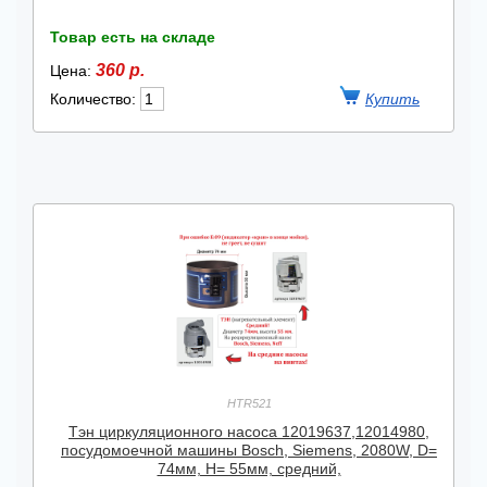
Товар есть на складе
360 р.
Цена:
Количество:
HTR521
Тэн циркуляционного насоса 12019637,12014980,
посудомоечной машины Bosch, Siemens, 2080W, D=
74мм, H= 55мм, средний,