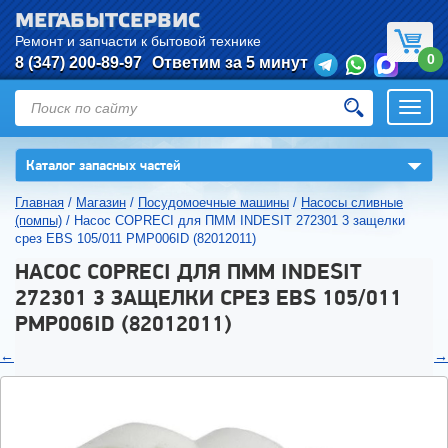
МЕГАБЫТСЕРВИС
Ремонт и запчасти к бытовой технике
0
8 (347) 200-89-97
Ответим за 5 минут
Откры
нави
▼
Каталог запасных частей
Главная
/
Магазин
/
Посудомоечные машины
/
Насосы сливные
(помпы)
/
Насос COPRECI для ПММ INDESIT 272301 3 защелки
срез EBS 105/011 PMP006ID (82012011)
НАСОС COPRECI ДЛЯ ПММ INDESIT
272301 3 ЗАЩЕЛКИ СРЕЗ EBS 105/011
PMP006ID (82012011)
←
→