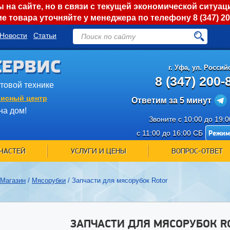
на сайте, но в связи с текущей экономической ситуац
е товара уточняйте у менеджера по телефону
8 (347) 2
Новости
Статьи
СЕРВИС
г.
Уфа
,
ул. Российс
8 (347) 200-
ытовой технике
исный центр
Ответим за 5 минут
на дом!
Звоните с 10:00 до 19:
Режим
с 11:00 до 16:00 СБ
ЧАСТЕЙ
УСЛУГИ И ЦЕНЫ
ВОПРОС-ОТВЕТ
Магазин
/
Мясорубки
/
Запчасти для мясорубок Rotor
ЗАПЧАСТИ ДЛЯ МЯСОРУБОК R