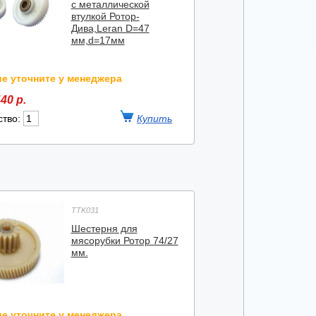
с металлической
втулкой Ротор-
Дива,Leran D=47
мм,d=17мм
е уточните у менеджера
40 р.
ство:
TTK031
Шестерня для
мясорубки Ротор 74/27
мм.
е уточните у менеджера