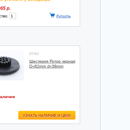
65 р.
ство:
RT001
Шестерня Ротор черная
D=82mm d=38mm
наличии
УЗНАТЬ НАЛИЧИЕ И ЦЕНУ