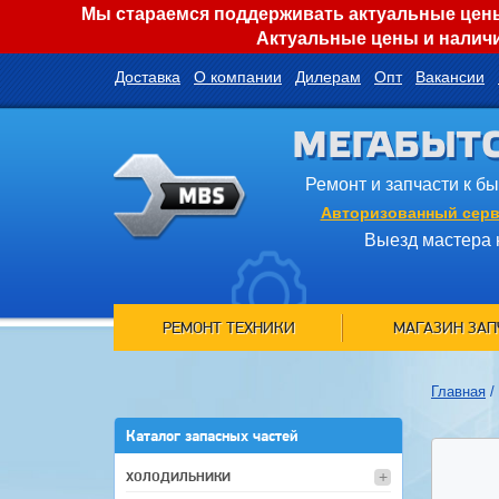
Мы стараемся поддерживать актуальные цены 
Актуальные цены и наличи
Доставка
О компании
Дилерам
Опт
Вакансии
МЕГАБЫТ
Ремонт и запчасти к б
Авторизованный серв
Выезд мастера 
РЕМОНТ ТЕХНИКИ
МАГАЗИН ЗАП
Главная
/
Каталог запасных частей
ХОЛОДИЛЬНИКИ