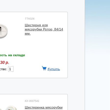
TTK026
Шестерня для
мясорубки Ротор, 84/14
мм.
есть на складе
30 р.
ство:
КХ-0007541
Шестеренка мясорубки