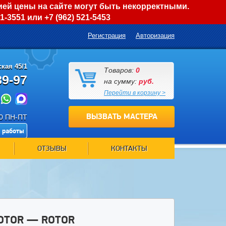
ией цены на сайте могут быть некорректными.
01-3551
или
+7 (962) 521-5453
Регистрация
Авторизация
кая 45/1
Товаров:
0
89-97
на сумму:
руб.
Перейти в корзину >
ВЫЗВАТЬ МАСТЕРА
00 ПН-ПТ
 работы
ОТЗЫВЫ
КОНТАКТЫ
OTOR — ROTOR