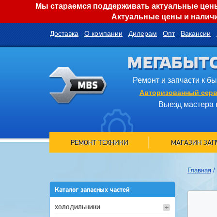
Мы стараемся поддерживать актуальные цены 
Актуальные цены и наличи
Доставка
О компании
Дилерам
Опт
Вакансии
МЕГАБЫТ
Ремонт и запчасти к б
Авторизованный серв
Выезд мастера 
РЕМОНТ ТЕХНИКИ
МАГАЗИН ЗАП
Главная
/
Каталог запасных частей
ХОЛОДИЛЬНИКИ