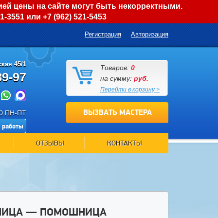
ией цены на сайте могут быть некорректными.
01-3551
или
+7 (962) 521-5453
Регистрация
Авторизация
кая 45/1
Товаров:
0
89-97
на сумму:
руб.
Перейти в корзину >
ВЫЗВАТЬ МАСТЕРА
00 ПН-ПТ
 работы
ОТЗЫВЫ
КОНТАКТЫ
ШНИЦА — ПОМОШНИЦА