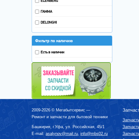
ELENBERG
ВАКУУМАТОРЫ
ЭЛЕКТРИЧЕСКИЙ КОТЕЛ
ГАММА
АЭРОГРИЛЬ
DELONGHI
Фильтр по наличию
Есть в наличии
Запчас
2009-2026 ©
Мегабытсервис
—
Ремонт и запчасти для бытовой техники
Запчаст
Башкирия, г.
Уфа
,
ул. Российская, 45/1
Запчаст
E-mail:
asalynov@mail.ru
,
info@mbs02.ru
Запчаст