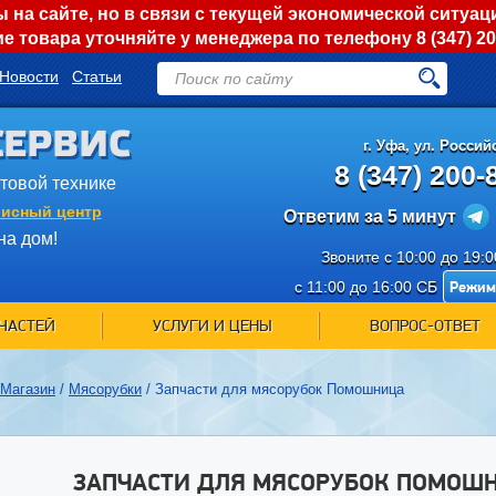
на сайте, но в связи с текущей экономической ситуац
е товара уточняйте у менеджера по телефону
8 (347) 2
Новости
Статьи
СЕРВИС
г.
Уфа
,
ул. Российс
8 (347) 200-
ытовой технике
исный центр
Ответим за 5 минут
на дом!
Звоните с 10:00 до 19:
Режим
с 11:00 до 16:00 СБ
ЧАСТЕЙ
УСЛУГИ И ЦЕНЫ
ВОПРОС-ОТВЕТ
Магазин
/
Мясорубки
/
Запчасти для мясорубок Помошница
ЗАПЧАСТИ ДЛЯ МЯСОРУБОК ПОМО