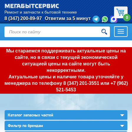
МЕГАБЫТСЕРВИС
Ремонт и запчасти к бытовой технике
0
8 (347) 200-89-97
Ответим за 5 минут
Откры
нави
Мы стараемся поддерживать актуальные цены на
сайте, но в связи с текущей экономической
ситуацией цены на сайте могут быть
некорректными.
Актуальные цены и наличие товара уточняйте у
менеджера по телефону
8 (347) 201-3551
или
+7 (962)
521-5453
▼
Каталог запасных частей
▼
Фильтр по брендам