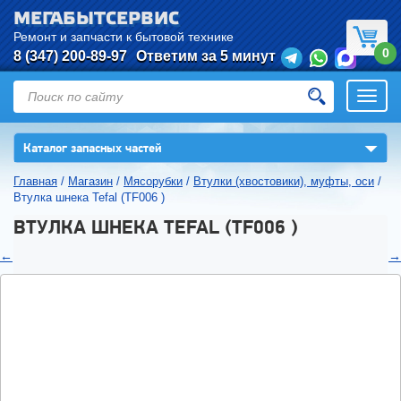
МЕГАБЫТСЕРВИС
Ремонт и запчасти к бытовой технике
0
8 (347) 200-89-97
Ответим за 5 минут
Откры
нави
▼
Каталог запасных частей
Главная
/
Магазин
/
Мясорубки
/
Втулки (хвостовики), муфты, оси
/
Втулка шнека Tefal (TF006 )
ВТУЛКА ШНЕКА TEFAL (TF006 )
←
→