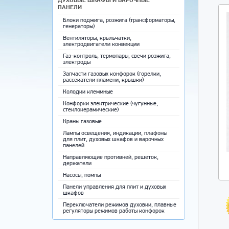
ПАНЕЛИ
Блоки поджига, розжига (трансформаторы,
генераторы)
Вентиляторы, крыльчатки,
электродвигатели конвекции
Газ-контроль, термопары, свечи розжига,
электроды
Запчасти газовых конфорок (горелки,
рассекатели пламени, крышки)
Колодки клеммные
Конфорки электрические (чугунные,
стеклокерамические)
Краны газовые
Лампы освещения, индикации, плафоны
для плит, духовых шкафов и варочных
панелей
Направляющие противней, решеток,
держатели
Насосы, помпы
Панели управления для плит и духовых
шкафов
Переключатели режимов духовки, плавные
регуляторы режимов работы конфорок
Противни для выпечки, решетки,
направляющие