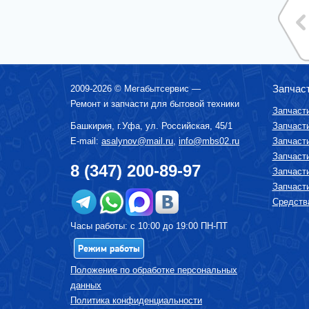
ВОДОНАГРЕВАТЕЛИ ГАЗОВЫЕ, КОТЛЫ
ВОДОНАГРЕВАТЕЛИ ЭЛЕКТРИЧЕСКИЕ
(НАКОПИТЕЛЬНЫЕ И ПРОТОЧНЫЕ)
ВЫТЯЖКИ (ВЫТЯЖНЫЕ ШКАФЫ,
ВОЗДУХООЧИСТИТЕЛИ)
ЗУБНЫЕ ЩЁТКИ
Запчас
2009-2026 ©
Мегабытсервис
—
КОФЕМАШИНЫ, КОФЕВАРКИ,
Ремонт и запчасти для бытовой техники
КОФЕМОЛКИ
Запчаст
КУХОННЫЕ КОМБАЙНЫ
Башкирия, г.
Уфа
,
ул. Российская, 45/1
Запчаст
E-mail:
asalynov@mail.ru
,
info@mbs02.ru
Запчаст
ЛОМТЕРЕЗКИ
Запчаст
МАСЛОНАПОЛНЕННЫЕ РАДИАТОРЫ
8 (347) 200-89-97
Запчаст
МИКРОВОЛНОВЫЕ ПЕЧИ (СВЧ)
Запчаст
МИКСЕРЫ
Средства
МУЛЬТИВАРКИ
Часы работы: с 10:00 до 19:00 ПН-ПТ
МЯСОРУБКИ
Режим работы
ПАРОВАРКИ
Положение по обработке персональных
ПОСУДОМОЕЧНЫЕ МАШИНЫ
данных
ПЫЛЕСОСЫ
Политика конфиденциальности