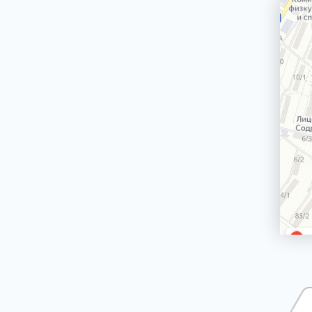
Сетевой кабель
Электродвигатели вертела гриля для плит,
духовых шкафов
Держатели стекол, крепления стекол
двери духовки
Ножки, опоры, колесики
Ящики для хранения посуды (панели,
корпуса, крепления)
Трубы газовых плит, трубки горелок
Джойстик, переключатель TwistPad
Монтажные наборы, крепежи
Крыльчатки (лопасти) для вентиляторов
Блокировки двери, замки двери духовки
Кнопки таймера электроплиты
Термопара
Рассекатели
Варочные поверхности (стеклокерамики,
рабочие столы)
Решетки под противень
БЛЕНДЕРЫ СТАЦИОНАРНЫЕ
БРИТВЫ ЭПИЛЯТОРЫ