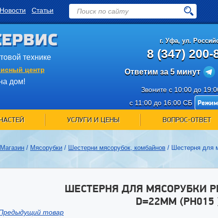
Новости
Статьи
СЕРВИС
г.
Уфа
,
ул. Российс
8 (347) 200-
ытовой технике
исный центр
Ответим за 5 минут
на дом!
Звоните с 10:00 до 19:
Режим
с 11:00 до 16:00 СБ
ЧАСТЕЙ
УСЛУГИ И ЦЕНЫ
ВОПРОС-ОТВЕТ
Магазин
/
Мясорубки
/
Шестерни мясорубок, комбайнов
/
Шестерня для 
ШЕСТЕРНЯ ДЛЯ МЯСОРУБКИ P
D=22MM (PH015 
Предыдущий товар