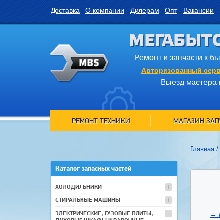
Доставка
О компании
Дилерам
Опт
Вакансии
МЕГАБЫТ
Ремонт и запчасти к б
Авторизованный серв
Выезд мастера 
РЕМОНТ ТЕХНИКИ
МАГАЗИН ЗАП
Главная
/
Каталог запасных частей
ХОЛОДИЛЬНИКИ
СТИРАЛЬНЫЕ МАШИНЫ
ЭЛЕКТРИЧЕСКИЕ, ГАЗОВЫЕ ПЛИТЫ,
←
ДУХОВЫЕ ШКАФЫ И ВАРОЧНЫЕ