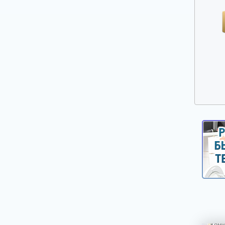
Прочие запчасти для плит, духовых
шкафов и варочных панелей
Решетки газовых плит
Ручки дверей духовых шкафов
Ручки управления, кнопки, клавиши,
селекторы плит и духовых шкафов
Свеча розжига, головка поджига
Сетевые фильтры
Стекла, двери духовых шкафов
Стеклокерамика
ТЭНы (нагреватели) верхние, нижние,
конвекции, гриля
Таймеры механические и электронные
Терморегуляторы и термостаты плит и
духовых шкафов
Уплотнители дверей духовых шкафов,
варочных поверхностей
Форсунки (жиклеры)
Шарниры (петли) дверей духовых шкафов
Электронные платы управления,
дисплейные и силовые модули плит,
духовых шкафов, варочных панелей