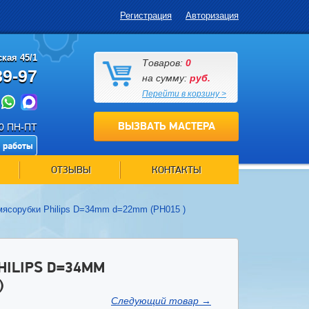
Регистрация
Авторизация
кая 45/1
Товаров:
0
89-97
на сумму:
руб.
Перейти в корзину >
ВЫЗВАТЬ МАСТЕРА
00 ПН-ПТ
 работы
ОТЗЫВЫ
КОНТАКТЫ
мясорубки Philips D=34mm d=22mm (PH015 )
HILIPS D=34MM
)
Следующий товар
→