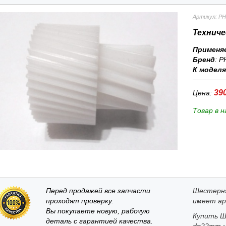
Артикул: PH
Техниче
Применя
Бренд
:
P
К модел
390
Цена:
Товар в н
Перед продажей все запчасти
Шестерня
проходят проверку.
имеет ар
Вы покупаете новую, рабочую
Купить Ш
деталь с гарантией качества.
d=22mm н