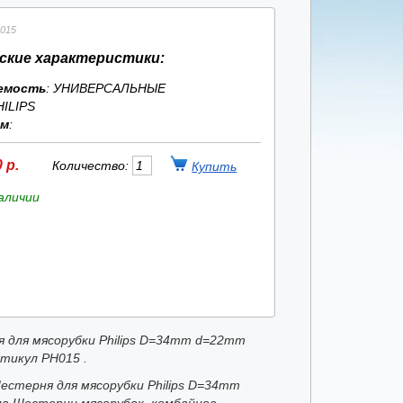
015
ские характеристики:
емость
: УНИВЕРСАЛЬНЫЕ
HILIPS
ям
:
 р.
Количество:
аличии
 для мясорубки Philips D=34mm d=22mm
тикул PH015 .
естерня для мясорубки Philips D=34mm
а Шестерни мясорубок, комбайнов,