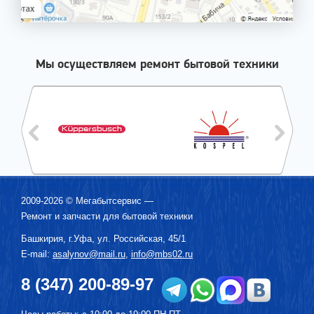
Мы осуществляем ремонт бытовой техники
2009-2026 ©
Мегабытсервис
—
Ремонт и запчасти для бытовой техники
Башкирия, г.
Уфа
,
ул. Российская, 45/1
E-mail:
asalynov@mail.ru
,
info@mbs02.ru
8 (347) 200-89-97