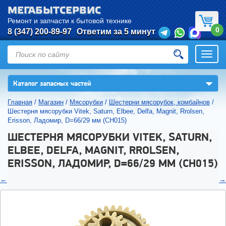
МЕГАБЫТСЕРВИС
Ремонт и запчасти к бытовой технике
0
8 (347) 200-89-97
Ответим за 5 минут
Откры
нави
▼
Каталог запасных частей
Главная
/
Магазин
/
Мясорубки
/
Шестерни мясорубок, комбайнов
/
Шестерня мясорубки Vitek, Saturn, Elbee, Delfa, Magnit, Rrolsen,
Erisson, Ладомир, D=66/29 мм (CH015)
ШЕСТЕРНЯ МЯСОРУБКИ VITEK, SATURN,
ELBEE, DELFA, MAGNIT, RROLSEN,
ERISSON, ЛАДОМИР, D=66/29 ММ (CH015)
←
→