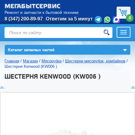
МЕГАБЫТСЕРВИС
Ремонт и запчасти к бытовой технике
0
8 (347) 200-89-97
Ответим за 5 минут
Откры
нави
▼
Каталог запасных частей
Главная
/
Магазин
/
Мясорубки
/
Шестерни мясорубок, комбайнов
/
Шестерня Кenwood (KW006 )
ШЕСТЕРНЯ КENWOOD (KW006 )
←
→