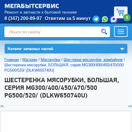
МЕГАБЫТСЕРВИС
Ремонт и запчасти к бытовой технике
0
8 (347) 200-89-97
Ответим за 5 минут
Откры
нави
▼
Каталог запасных частей
Главная
/
Магазин
/
Мясорубки
/
Шестерни мясорубок, комбайнов
/
Шестеренка мясорубки, БОЛЬШАЯ, серия MG300/400/450/470/500
PG500/520/ (DLKW650740U)
ШЕСТЕРЕНКА МЯСОРУБКИ, БОЛЬШАЯ,
СЕРИЯ MG300/400/450/470/500
PG500/520/ (DLKW650740U)
←
→