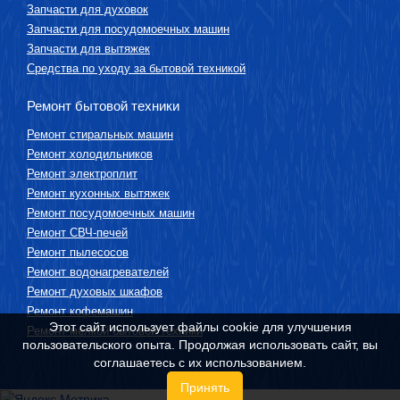
Запчасти для духовок
Запчасти для посудомоечных машин
Запчасти для вытяжек
Средства по уходу за бытовой техникой
Ремонт бытовой техники
Ремонт стиральных машин
Ремонт холодильников
Ремонт электроплит
Ремонт кухонных вытяжек
Ремонт посудомоечных машин
Ремонт СВЧ-печей
Ремонт пылесосов
Ремонт водонагревателей
Ремонт духовых шкафов
Ремонт кофемашин
Этот сайт использует файлы cookie для улучшения
Ремонт мелкой бытовой техники
пользовательского опыта. Продолжая использовать сайт, вы
соглашаетесь с их использованием.
Принять