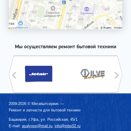
Мы осуществляем ремонт бытовой техники
2009-2026 ©
Мегабытсервис
—
Ремонт и запчасти для бытовой техники
Башкирия, г.
Уфа
,
ул. Российская, 45/1
E-mail:
asalynov@mail.ru
,
info@mbs02.ru