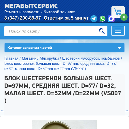
МЕГАБЫТСЕРВИС
Ремонт и запчасти к бытовой технике
0
8 (347) 200-89-97
Ответим за 5 минут
Откры
нави
▼
Каталог запасных частей
Главная
/
Магазин
/
Мясорубки
/
Шестерни мясорубок, комбайнов
/
Блок шестеренок большая шест. D=97mm, средняя шест. D=77/
d=32, малая шест. D=52mm /d=22mm (VS007 )
БЛОК ШЕСТЕРЕНОК БОЛЬШАЯ ШЕСТ.
D=97MM, СРЕДНЯЯ ШЕСТ. D=77/ D=32,
МАЛАЯ ШЕСТ. D=52MM /D=22MM (VS007
)
←
→