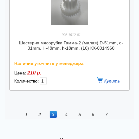
998.1912-01
Шестерня мясорубки Гамма-2 (малая) D-51mm, d-
31mm, H-48mm, h-18mm, (10) КХ-0014960
Наличие уточните у менеджера
210 р.
Цена:
Количество:
1
2
3
4
5
6
7