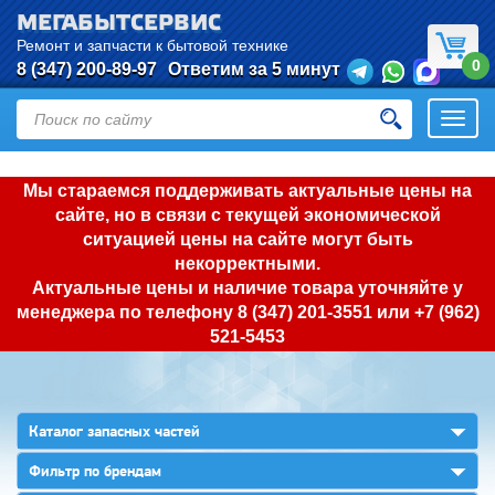
МЕГАБЫТСЕРВИС
Ремонт и запчасти к бытовой технике
0
8 (347) 200-89-97
Ответим за 5 минут
Откры
нави
Мы стараемся поддерживать актуальные цены на
сайте, но в связи с текущей экономической
ситуацией цены на сайте могут быть
некорректными.
Актуальные цены и наличие товара уточняйте у
менеджера по телефону
8 (347) 201-3551
или
+7 (962)
521-5453
▼
Каталог запасных частей
▼
Фильтр по брендам