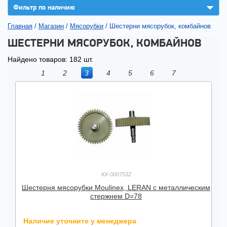
▼
Фильтр по наличию
Главная
/
Магазин
/
Мясорубки
/
Шестерни мясорубок, комбайнов
ШЕСТЕРНИ МЯСОРУБОК, КОМБАЙНОВ
Найдено товаров: 182 шт.
1
2
3
4
5
6
7
КХ-0007532
Шестерня мясорубки Moulinex, LERAN с металлическим
стержнем D=78
Наличие уточните у менеджера