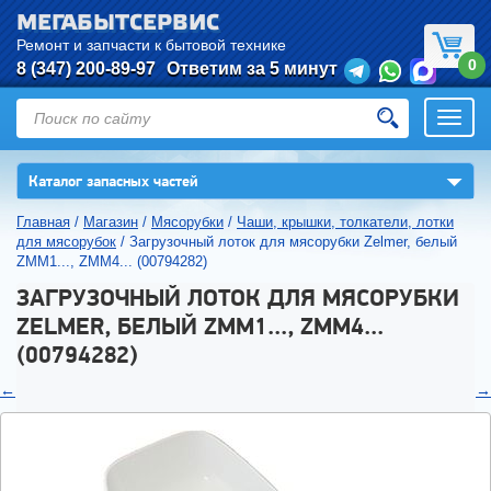
МЕГАБЫТСЕРВИС
Ремонт и запчасти к бытовой технике
0
8 (347) 200-89-97
Ответим за 5 минут
Откры
нави
▼
Каталог запасных частей
Главная
/
Магазин
/
Мясорубки
/
Чаши, крышки, толкатели, лотки
для мясорубок
/
Загрузочный лоток для мясорубки Zelmer, белый
ZMM1..., ZMM4... (00794282)
ЗАГРУЗОЧНЫЙ ЛОТОК ДЛЯ МЯСОРУБКИ
ZELMER, БЕЛЫЙ ZMM1..., ZMM4...
(00794282)
←
→