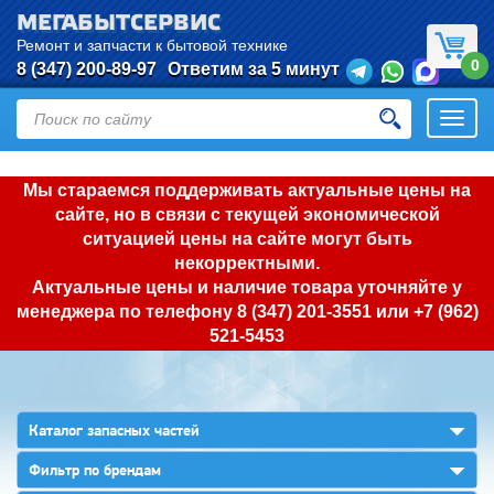
МЕГАБЫТСЕРВИС
Ремонт и запчасти к бытовой технике
0
8 (347) 200-89-97
Ответим за 5 минут
Откры
нави
Мы стараемся поддерживать актуальные цены на
сайте, но в связи с текущей экономической
ситуацией цены на сайте могут быть
некорректными.
Актуальные цены и наличие товара уточняйте у
менеджера по телефону
8 (347) 201-3551
или
+7 (962)
521-5453
▼
Каталог запасных частей
▼
Фильтр по брендам