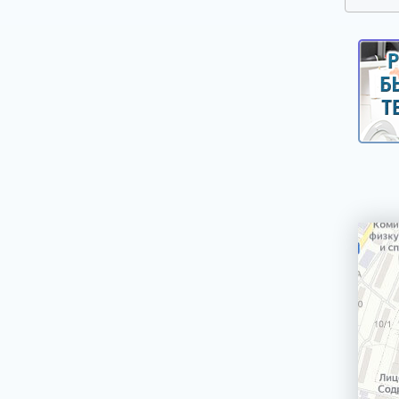
Ручки выбора программ, оборотов, кнопки,
клавиши
Сальники, смазка для сальников
Таходатчики
Терморегуляторы, термодатчики, сенсоры
для стиральных машин
Фильтры, улитки сливных насосов
Шарниры (петли) люка
Шланги, аквастопы для стиральных машин
Щетки электродвигателей
Электронные модули, платы индикации,
дисплеи для стиральных машин
Насосы сливные (помпы)
Реле уровня (прессостаты)
Электроклапаны заливные
Ножки, опоры, колесики
Шкивы, болты для крепления шкива
Крепежи, фиксаторы крышек панелей
Панели управления, цокольные панели,
крышки.
Уплотнители, прокладки для стиральных