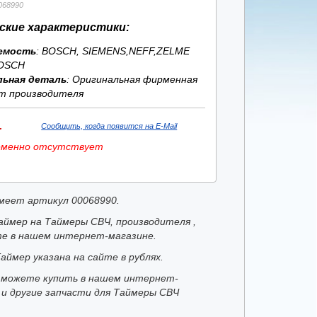
068990
ские характеристики:
емость
: BOSCH, SIEMENS,NEFF,ZELME
OSCH
льная деталь
: Оригинальная фирменная
т производителя
.
Сообщить, когда появится на E-Mail
еменно отсутствует
меет артикул 00068990.
аймер на Таймеры СВЧ, производителя ,
е в нашем интернет-магазине.
аймер указана на сайте в рублях.
 можете купить в нашем интернет-
 и другие запчасти для Таймеры СВЧ