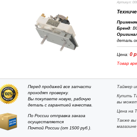
Артикул: 00
Техниче
Применя
Бренд
:
B
Оригина
деталь о
0 р
Цена:
Товар вр
Перед продажей все запчасти
Таймер и
проходят проверку.
Купить Т
Вы покупаете новую, рабочую
вы может
деталь с гарантией качества.
Цена на Т
По России отправка заказа
Также вы
осуществляется
магазине
Почтой России (от 1500 руб.).