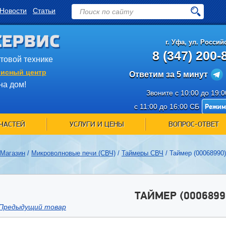
Новости
Статьи
СЕРВИС
г.
Уфа
,
ул. Российс
8 (347) 200-
ытовой технике
исный центр
Ответим за 5 минут
на дом!
Звоните с 10:00 до 19:
Режим
с 11:00 до 16:00 СБ
ЧАСТЕЙ
УСЛУГИ И ЦЕНЫ
ВОПРОС-ОТВЕТ
Магазин
/
Микроволновые печи (СВЧ)
/
Таймеры СВЧ
/
Таймер (00068990)
ТАЙМЕР (0006899
Предыдущий товар