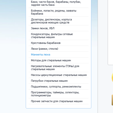
Баки, части баков, барабаны, полубак,
задняя часть бака
Бойники, лопасти, редены, захваты
барабана
Дозаторы, диспенсеры, корпуса
диспенсеров моющих средств
Замки люков, УБЛ
Конденсаторы, фильтры сетевые
стиральных машин
Крестовины барабанов
Люки (рамки, стекла)
Манжеты люка
Моторы для стиральных машин
Нагревательные элементы (ТЭНы) для
стиральных машин
Насосы циркуляционные стиральных машин
Патрубки стиральных машин
Подшипники, суппорты, ремкомплекты
Программаторы, таймеры, селекторы,
потенциометры
Прочие запчасти для стиральных машин
Ремни приводные
Ручки, крючки, пружины люка