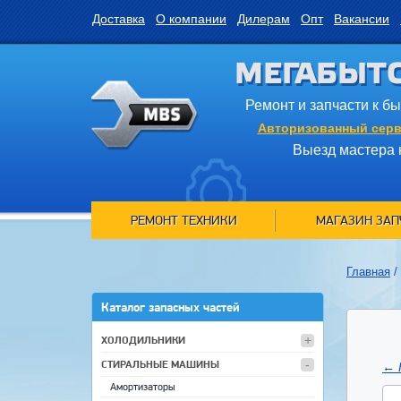
Доставка
О компании
Дилерам
Опт
Вакансии
МЕГАБЫТ
Ремонт и запчасти к б
Авторизованный серв
Выезд мастера 
РЕМОНТ ТЕХНИКИ
МАГАЗИН ЗАП
Главная
/
Каталог запасных частей
ХОЛОДИЛЬНИКИ
СТИРАЛЬНЫЕ МАШИНЫ
←
Амортизаторы