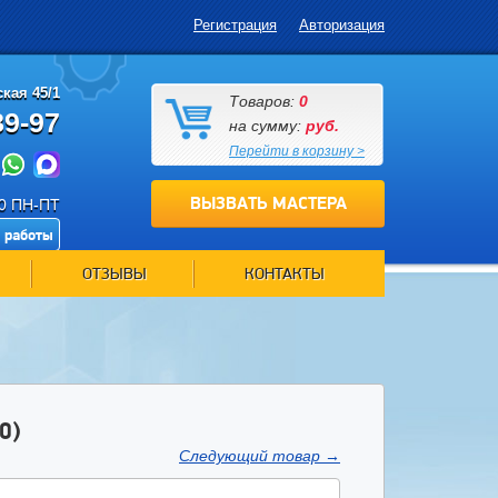
Регистрация
Авторизация
кая 45/1
Товаров:
0
89-97
на сумму:
руб.
Перейти в корзину >
ВЫЗВАТЬ МАСТЕРА
00 ПН-ПТ
 работы
ОТЗЫВЫ
КОНТАКТЫ
0)
Следующий товар
→