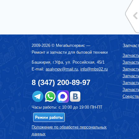
МИКСЕРЫ
МУЛЬТИВАРКИ
МЯСОРУБКИ
ПАРОВАРКИ
ПОСУДОМОЕЧНЫЕ МАШИНЫ
Запчас
2009-2026 ©
Мегабытсервис
—
ПЫЛЕСОСЫ
Ремонт и запчасти для бытовой техники
Запчаст
СОКОВЫЖИМАЛКИ
Башкирия, г.
Уфа
,
ул. Российская, 45/1
Запчаст
СРЕДСТВА ПО УХОДУ ЗА БЫТОВОЙ
ТЕХНИКОЙ
E-mail:
asalynov@mail.ru
,
info@mbs02.ru
Запчаст
Запчаст
СУШИЛКА ДЛЯ ФРУКТОВ И ОВОЩЕЙ
8 (347) 200-89-97
Запчаст
СУШИЛЬНЫЕ МАШИНЫ
Запчаст
ТЕЛЕВИЗОРЫ
Средства
ТОСТЕРЫ
Часы работы: с 10:00 до 19:00 ПН-ПТ
УВЛАЖНИТЕЛИ, ОЧИСТИТЕЛИ ВОЗДУХА
Режим работы
УТЮГИ И ГЛАДИЛЬНЫЕ УСТРОЙСТВА
Положение по обработке персональных
ФЕНЫ-ЩЕТКИ
данных
ХЛЕБОПЕЧКИ