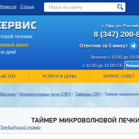
Новости
Статьи
СЕРВИС
г.
Уфа
,
ул. Российс
8 (347) 200-
ытовой технике
исный центр
Ответим за 5 минут
на дом!
Звоните с 10:00 до 19:
Режим
с 11:00 до 16:00 СБ
ЧАСТЕЙ
УСЛУГИ И ЦЕНЫ
ВОПРОС-ОТВЕТ
Магазин
/
Микроволновые печи (СВЧ)
/
Таймеры СВЧ
/
Таймер микроволн
ТАЙМЕР МИКРОВОЛНОВОЙ ПЕЧКИ 
Предыдущий товар