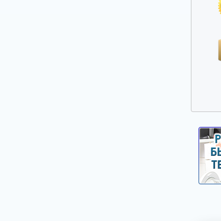
Ручки выбора программ, оборотов, кнопки,
клавиши
Сальники, смазка для сальников
Таходатчики
Терморегуляторы, термодатчики, сенсоры
для стиральных машин
Фильтры, улитки сливных насосов
Шарниры (петли) люка
Шланги, аквастопы для стиральных машин
Щетки электродвигателей
Электронные модули, платы индикации,
дисплеи для стиральных машин
Насосы сливные (помпы)
Реле уровня (прессостаты)
Электроклапаны заливные
Ножки, опоры, колесики
Шкивы, болты для крепления шкива
Крепежи, фиксаторы крышек панелей
Панели управления, цокольные панели,
крышки.
Уплотнители, прокладки для стиральных