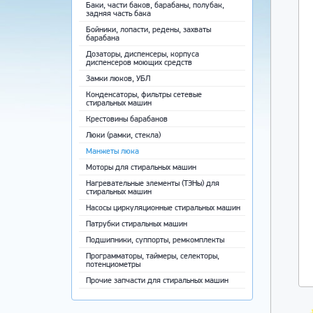
Баки, части баков, барабаны, полубак,
задняя часть бака
Бойники, лопасти, редены, захваты
барабана
Дозаторы, диспенсеры, корпуса
диспенсеров моющих средств
Замки люков, УБЛ
Конденсаторы, фильтры сетевые
стиральных машин
Крестовины барабанов
Люки (рамки, стекла)
Манжеты люка
Моторы для стиральных машин
Нагревательные элементы (ТЭНы) для
стиральных машин
Насосы циркуляционные стиральных машин
Патрубки стиральных машин
Подшипники, суппорты, ремкомплекты
Программаторы, таймеры, селекторы,
потенциометры
Прочие запчасти для стиральных машин
Ремни приводные
Ручки, крючки, пружины люка