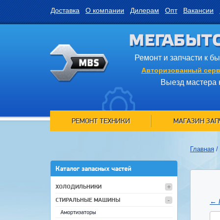
Доставка
О компании
Дилерам
Опт
Вакансии
МЕГАБЫТ
Ремонт и запчасти к б
Авторизованный серв
Выезд мастера 
РЕМОНТ ТЕХНИКИ
МАГАЗИН ЗАП
Главная
/
Каталог запасных частей
ХОЛОДИЛЬНИКИ
СТИРАЛЬНЫЕ МАШИНЫ
←
Амортизаторы