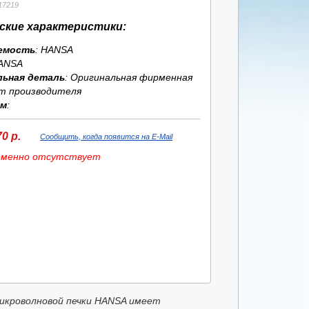
17219
ские характеристики:
емость
: HANSA
ANSA
льная деталь
: Оригинальная фирменная
т производителя
ям
:
0 р.
Сообщить, когда появится на E-Mail
еменно отсутствует
икроволновой печки HANSA имеет