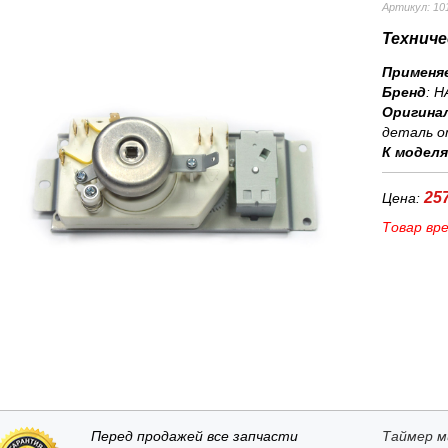
Артикул: 10
Техниче
Применя
Бренд
:
H
Оригина
деталь о
К модел
257
Цена:
Товар вр
Перед продажей все запчасти
Таймер м