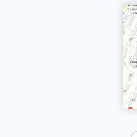
машин
Сетевой шнур стиральной машины
Корпус стиральной машины
ЭЛЕКТРИЧЕСКИЕ, ГАЗОВЫЕ ПЛИТЫ,
ДУХОВЫЕ ШКАФЫ И ВАРОЧНЫЕ
ПАНЕЛИ
БЛЕНДЕРЫ СТАЦИОНАРНЫЕ
БРИТВЫ ЭПИЛЯТОРЫ
ВОДОНАГРЕВАТЕЛИ ГАЗОВЫЕ, КОТЛЫ
ВОДОНАГРЕВАТЕЛИ ЭЛЕКТРИЧЕСКИЕ
(НАКОПИТЕЛЬНЫЕ И ПРОТОЧНЫЕ)
ВЫТЯЖКИ (ВЫТЯЖНЫЕ ШКАФЫ,
ВОЗДУХООЧИСТИТЕЛИ)
ЗУБНЫЕ ЩЁТКИ
КОФЕМАШИНЫ, КОФЕВАРКИ,
КОФЕМОЛКИ
КУХОННЫЕ КОМБАЙНЫ
ЛОМТЕРЕЗКИ
МАСЛОНАПОЛНЕННЫЕ РАДИАТОРЫ
МИКРОВОЛНОВЫЕ ПЕЧИ (СВЧ)