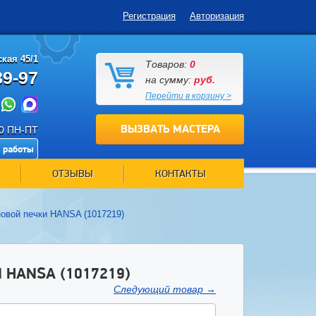
Регистрация
Авторизация
кая 45/1
Товаров:
0
89-97
на сумму:
руб.
Перейти в корзину >
ВЫЗВАТЬ МАСТЕРА
00 ПН-ПТ
 работы
ОТЗЫВЫ
КОНТАКТЫ
овой печки HANSA (1017219)
HANSA (1017219)
Следующий товар
→