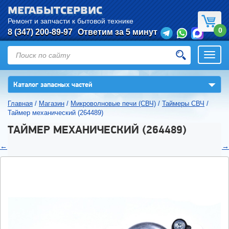
МЕГАБЫТСЕРВИС
Ремонт и запчасти к бытовой технике
0
8 (347) 200-89-97
Ответим за 5 минут
Откры
нави
▼
Каталог запасных частей
Главная
/
Магазин
/
Микроволновые печи (СВЧ)
/
Таймеры СВЧ
/
Таймер механический (264489)
ТАЙМЕР МЕХАНИЧЕСКИЙ (264489)
←
→